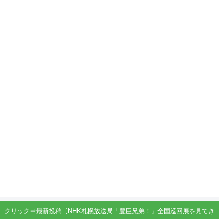
クリック⇒最新投稿【NHK札幌放送局「豊臣兄弟！」全国巡回展を見てき