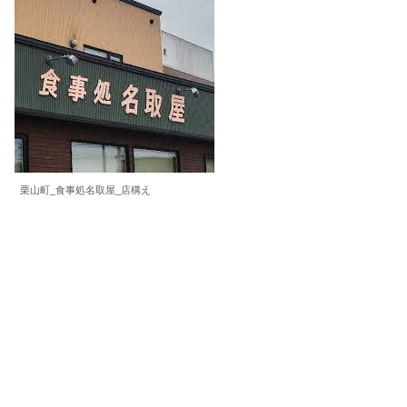
栗山町_食事処名取屋_店構え