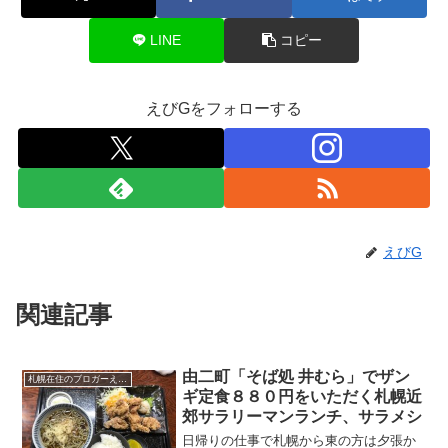
LINE
コピー
えびGをフォローする
えびG
関連記事
由二町「そば処 井むら」でザン
札幌在住のブロガーえびGのブログ（徒然）
ギ定食８８０円をいただく札幌近
郊サラリーマンランチ、サラメシ
日帰りの仕事で札幌から東の方は夕張か