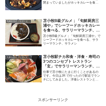
閉まっていましたがホッキカレーを食べ
ることができました。どこをすくっても
ホッキが入っていて美味しかったです。
苫小牧B級グルメ；「旬鮮厨房三
札幌在住のブロガーえびGのブログ（徒然）
浦や」でシーフードホッキカレー
を食べる、サラリーマランチ、サ
ラメシ
苫小牧B級グルメ；「旬鮮厨房三浦や」で
シーフードホッキカレーを食べる、サラ
リーマランチ、サラメシ
苫小牧駅チカ和食・洋食・寿司の
札幌在住のブロガーえびGのブログ（徒然）
3つのコンセプト レストラン
「玄」でサラリーマンランチ、サ
ラメシ
仕事で苫小牧にたまに行くことがあるの
です。今日はJR で行ったので駅近でラン
チにしてみました。洋食レストランと思
いきや横に同じ店なのに違う店のような
お寿司屋さん風の入り口があって和食洋
食お寿司まで楽しめるお店でした。掲載
されている写真をクリ...
スポンサーリンク