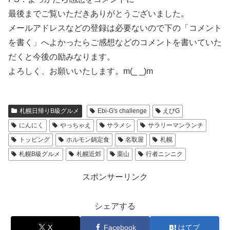
最後までご覧いただきありがとうございました。
メールアドレスなどの登録は必要ないので下の「コメント
を書く」へよかったらご感想などのコメントを書いていた
だくと今後の励みなります。
よろしく、お願いいたします。m(_ _)m
札幌日帰りB級グルメ
Ebi-G's challenge
えびG
にんにく
やっちゃえ
サラメシ
サラリーマンランチ
トッピング
ホルモン鍋定食
名取屋
札幌
札幌B級グルメ
札幌近郊
栗山
行者ニンニク
スポンサーリンク
シェアする
X
Facebook
はてブ