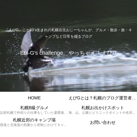
「えびG」こと60’s生まれの札幌在住おじーちゃんが、グルメ・散歩・旅・キ
ャンプなど日常を綴るブログ
Ebi-G's challenge やっちゃえ！えびG
HOME
えびGとは？札幌のブログ運営者プロフィール
札幌B級グルメ
札幌お出かけスポット
以前札幌で外回りの仕事をしていた還暦過ぎブロガー「えびG」がランチ（サラリーマンランチ、サラメシ）を中心に、おそば、ラーメン、中華、日替わりランチを「札幌Bグルメ」と題してレポートしているブログカテゴリーのページです。現在は定年後の再雇用で札幌中とはいかなまでも会社の近くのすすきの界隈や家のある札幌市南区を中心に徘徊しております。
海、山、公園とピクニックポイントや名所、旧跡などなど、、、、、札幌はもとより郊外の無理なく日帰りでいって帰ってこれるお出かけスポットを孫っち達（小学５、３年生、幼稚園年長さんの３人）とえびGがお出かけをして紹介しているページです。
札幌近郊のキャンプ場
お問い合わせ
孫達と北海道の初夏から初秋にかけてキャンプに出かけます。キャンプ場情報だったり料理だったり花火や遊びに虫取りとまさに「やっちゃえ！えびG」やりたい放題のブログです。