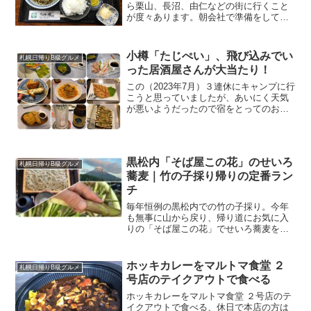
ら栗山、長沼、由仁などの街に行くこと
が度々あります。朝会社で準備をしてか
ら出かけて現地に到着するとちょうどお
昼の時もしばしばあります。サラリーマ
ン特に外回りの仕事をしている者の最大
小樽「たじぺい」、飛び込みでい
札幌日帰りB級グルメ
の楽しみはお昼ご飯です。...
った居酒屋さんが大当たり！
この（2023年7月）３連休にキャンプに行
こうと思っていましたが、あいにく天気
が悪いようだったので宿をとってのお泊
りに切り替えました。今回は小樽、余市
方面の海キャンプに行きたかったので宿
も小樽にとってみました。そこで、折角
小樽に来たんだから...
黒松内「そば屋この花」のせいろ
札幌日帰りB級グルメ
蕎麦｜竹の子採り帰りの定番ラン
チ
毎年恒例の黒松内での竹の子採り。今年
も無事に山から戻り、帰り道にお気に入
りの「そば屋この花」でせいろ蕎麦をい
ただきました。地元産奈川在来種を石臼
挽き・手打ちで提供する人気店の様子
と、実際に食べた感想をご紹介します。
ホッキカレーをマルトマ食堂 ２
札幌日帰りB級グルメ
号店のテイクアウトで食べる
ホッキカレーをマルトマ食堂 ２号店のテ
イクアウトで食べる、休日で本店の方は