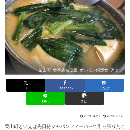
栗山町_食事処名取屋_ホルモン鍋定食_アップ
X
Facebook
はてブ
LINE
コピー
2023.04.23
2023.06.12
栗山町といえば先日侍ジャパンフィーバーで引っ張りだこ