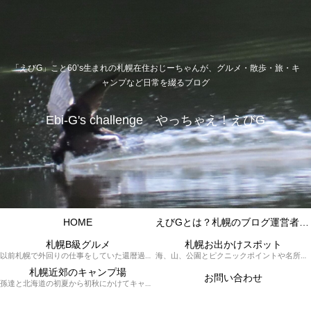
「えびG」こと60’s生まれの札幌在住おじーちゃんが、グルメ・散歩・旅・キ
ャンプなど日常を綴るブログ
Ebi-G's challenge やっちゃえ！えびG
HOME
えびGとは？札幌のブログ運営者プロフィール
札幌B級グルメ
札幌お出かけスポット
以前札幌で外回りの仕事をしていた還暦過ぎブロガー「えびG」がランチ（サラリーマンランチ、サラメシ）を中心に、おそば、ラーメン、中華、日替わりランチを「札幌Bグルメ」と題してレポートしているブログカテゴリーのページです。現在は定年後の再雇用で札幌中とはいかなまでも会社の近くのすすきの界隈や家のある札幌市南区を中心に徘徊しております。
海、山、公園とピクニックポイントや名所、旧跡などなど、、、、、札幌はもとより郊外の無理なく日帰りでいって帰ってこれるお出かけスポットを孫っち達（小学５、３年生、幼稚園年長さんの３人）とえびGがお出かけをして紹介しているページです。
札幌近郊のキャンプ場
お問い合わせ
孫達と北海道の初夏から初秋にかけてキャンプに出かけます。キャンプ場情報だったり料理だったり花火や遊びに虫取りとまさに「やっちゃえ！えびG」やりたい放題のブログです。