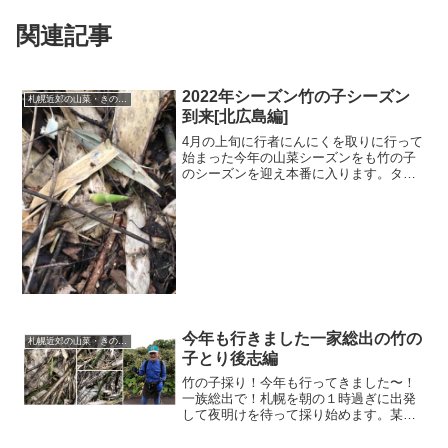
関連記事
2022年シーズン竹の子シーズン
札幌近郊の山菜・きのこ採り
到来[北広島編]
4月の上旬に行者にんにくを取りに行って
始まった今年の山菜シーズンをも竹の子
のシーズンを迎え本番に入ります。タケ
ノコのシーズンになるとウドやタラの芽
となども同じ時期に出てきます。掲載さ
れている写真をクリック、タップすると
大きくなります。いざ山...
今年も行きました一家総出の竹の
札幌近郊の山菜・きのこ採り
子とり後志編
竹の子採り！今年も行ってきました〜！
一族総出で！札幌を朝の１時過ぎに出発
して夜明けを待って採り始めます。某後
志地方の南へ詳しい場所は例によってお
伝え出来ませんが、某後志地方の山で