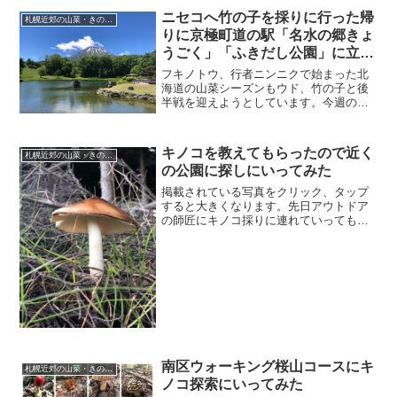
す。こうして後志地方を地図で改めてみ
ニセコへ竹の子を採りに行った帰
札幌近郊の山菜・きのこ採り
ると、喜茂別、京極、真狩、...
りに京極町道の駅「名水の郷きょ
うごく」「ふきだし公園」に立寄
って帰ってからの〜バーベキュー
フキノトウ、行者ニンニクで始まった北
海道の山菜シーズンもウド、竹の子と後
半戦を迎えようとしています。今週の木
曜日に引き続き日曜日の12日にもニセコ
方面に竹の子採りに行ってきました。何
時もの帰り道が自転車のロードレースで
キノコを教えてもらったので近く
札幌近郊の山菜・きのこ採り
通行止めだった事もあり...
の公園に探しにいってみた
掲載されている写真をクリック、タップ
すると大きくなります。先日アウトドア
の師匠にキノコ採りに連れていってもら
ってレクチャーを受けたので近くの公園
に探しに行ってみました。普通の日今週
の土日は我がアクティブ家族にしては珍
しく出かける予定がありま...
南区ウォーキング桜山コースにキ
札幌近郊の山菜・きのこ採り
ノコ探索にいってみた