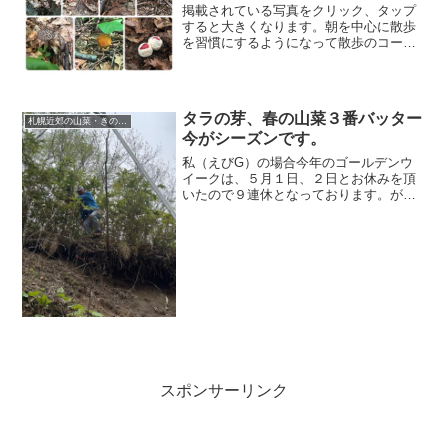
掲載されている写真をクリック、タップ
すると大きくなります。朝を中心に散歩
を習慣にするようになって散歩のコース
バリエーションが増えました。季節や天
候、気分によってその日のコースを決め
ています。夏から秋にかけてはキノコの
探索を兼ねて桜山のウォー...
タラの芽、春の山菜３番バッター
札幌近郊の山菜・きのこ採り
今がシーズンです。
私（えびG）の場合今年のゴールデンウ
イークは、５月１日、２日とお休みを頂
いたので９連休となっております。が、
しかし、特別に遠くへ旅行に行くわけで
もなく、有る意味流れに任せたゴールデ
ンウイークとなっています。そんなゴー
ルデンウイークの後半の今...
スポンサーリンク