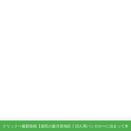
クリック⇒最新投稿【道民の森月形地区┃10人用バンガローに泊まって木