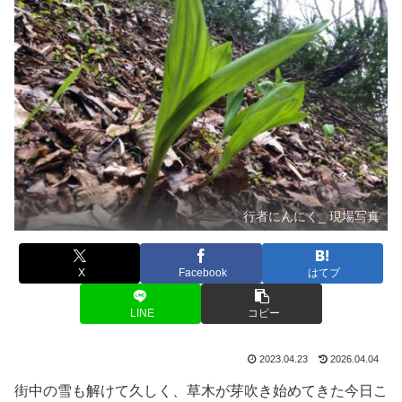
行者にんにく_ 現場写真
X
Facebook
はてブ
LINE
コピー
2023.04.23
2026.04.04
街中の雪も解けて久しく、草木が芽吹き始めてきた今日こ