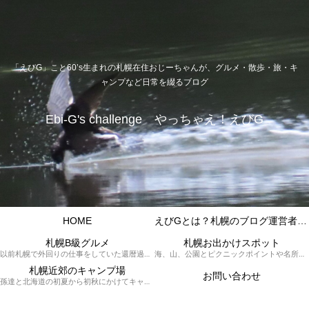
「えびG」こと60’s生まれの札幌在住おじーちゃんが、グルメ・散歩・旅・キ
ャンプなど日常を綴るブログ
Ebi-G's challenge やっちゃえ！えびG
HOME
えびGとは？札幌のブログ運営者プロフィール
札幌B級グルメ
札幌お出かけスポット
以前札幌で外回りの仕事をしていた還暦過ぎブロガー「えびG」がランチ（サラリーマンランチ、サラメシ）を中心に、おそば、ラーメン、中華、日替わりランチを「札幌Bグルメ」と題してレポートしているブログカテゴリーのページです。現在は定年後の再雇用で札幌中とはいかなまでも会社の近くのすすきの界隈や家のある札幌市南区を中心に徘徊しております。
海、山、公園とピクニックポイントや名所、旧跡などなど、、、、、札幌はもとより郊外の無理なく日帰りでいって帰ってこれるお出かけスポットを孫っち達（小学５、３年生、幼稚園年長さんの３人）とえびGがお出かけをして紹介しているページです。
札幌近郊のキャンプ場
お問い合わせ
孫達と北海道の初夏から初秋にかけてキャンプに出かけます。キャンプ場情報だったり料理だったり花火や遊びに虫取りとまさに「やっちゃえ！えびG」やりたい放題のブログです。