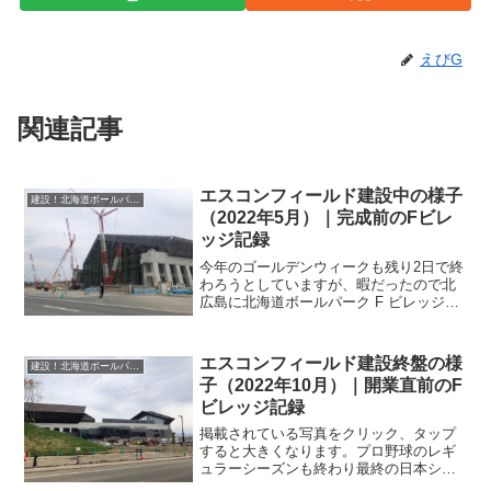
えびG
関連記事
エスコンフィールド建設中の様子
建設！北海道ボールパークFビレッジ_エスコンフィールド
（2022年5月）｜完成前のFビレ
ッジ記録
今年のゴールデンウィークも残り2日で終
わろうとしていますが、暇だったので北
広島に北海道ボールパーク F ビレッジ
（HOKKAIDO BALLPARK F VILLAGE、
ES CON FIELD）の工事現場を見に行っ
てきました。5ヶ月ぶりに...
エスコンフィールド建設終盤の様
建設！北海道ボールパークFビレッジ_エスコンフィールド
子（2022年10月）｜開業直前のF
ビレッジ記録
掲載されている写真をクリック、タップ
すると大きくなります。プロ野球のレギ
ュラーシーズンも終わり最終の日本シリ
ーズを今やっています。来年の3月オープ