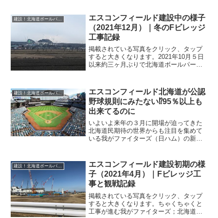
ンする北海道ボールパークエフビレッジ
の建設も大詰めを迎えています。今年の5
エスコンフィールド建設中の様子
建設！北海道ボールパークFビレッジ_エスコンフィールド
月以来5ヶ月ぶりに様...
（2021年12月）｜冬のFビレッジ
工事記録
掲載されている写真をクリック、タップ
すると大きくなります。2021年10月５日
以来約三ヶ月ぶりで北海道ボールパーク
Fビレッジの建設現場に行ってきました。
北海道ボールパーク構想と始まった我ら
かファイターズの新しいホーム球場です
エスコンフィールド北海道が公認
建設！北海道ボールパークFビレッジ_エスコンフィールド
が、少し前から...
野球規則にみたない⁉95％以上も
出来てるのに
いよいよ来年の３月に開場が迫ってきた
北海道民期待の世界からも注目を集めて
いる我がファイターズ（日ハム）の新球
場エスコンフィールド北海道に関して突
如衝撃的なニュースが11月の初旬に飛び
込んできました。球場を含むマンション
エスコンフィールド建設初期の様
建設！北海道ボールパークFビレッジ_エスコンフィールド
や宿泊施設に商業施設全...
子（2021年4月）｜Fビレッジ工
事と観戦記録
掲載されている写真をクリック、タップ
すると大きくなります。ちゃくちゃくと
工事が進む我がファイターズ；北海道日