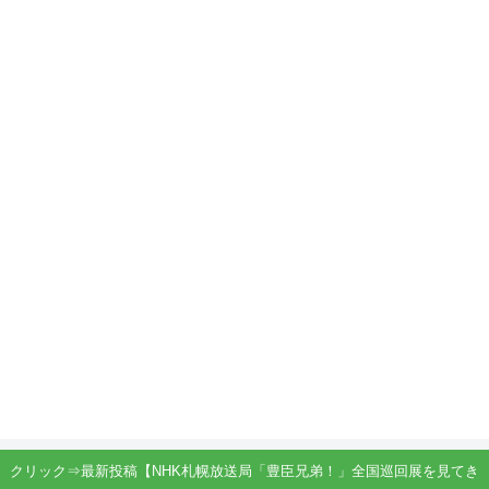
クリック⇒最新投稿【NHK札幌放送局「豊臣兄弟！」全国巡回展を見てき