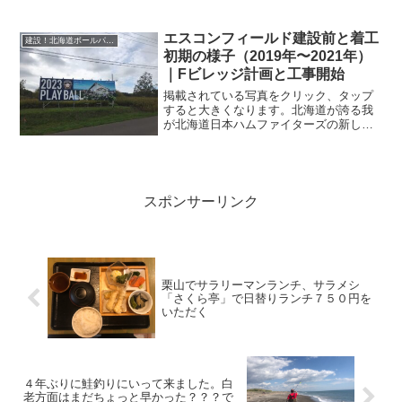
本ハムファイターズの新球場北海道ボー
ルパーク、一ヶ月も経っていないとそん
なに変化がわかりません(T_T)。ファイタ
エスコンフィールド建設前と着工
建設！北海道ボールパークFビレッジ_エスコンフィールド
ーズは、やっと現在...
初期の様子（2019年〜2021年）
｜Fビレッジ計画と工事開始
掲載されている写真をクリック、タップ
すると大きくなります。北海道が誇る我
が北海道日本ハムファイターズの新しい
球場「北海道ボールパーク」が広島市共
栄の総合運動公園予定地で進んでいま
す。たまに仕事で北広島へ行くので建設
の進捗を写メってきたいと思...
スポンサーリンク
栗山でサラリーマンランチ、サラメシ
「さくら亭」で日替りランチ７５０円を
いただく
４年ぶりに鮭釣りにいって来ました。白
老方面はまだちょっと早かった？？？で