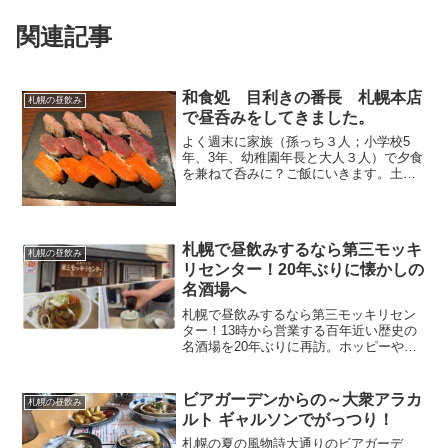
関連記事
和食処 目利きの番長 札幌本店
札幌の昼飲み
で昼呑みをしてきました。
よく週末に家族（孫っち３人；小学校5
年、3年、幼稚園年長と大人３人）で夕食
を兼ねて呑みに？ご飯にいきます。土曜
日の夜に行くことが多いのですが都合に
よっては日曜日の早い時間、昼ころから
繰り出すことも多々あります。しかし、
居酒屋系で昼からやって...
札幌で昼飲みするなら第三モッキ
札幌の昼飲み
リセンター！20年ぶりに懐かしの
名酒場へ
札幌で昼飲みするなら第三モッキリセン
ター！13時から営業する百年近い歴史の
名酒場を20年ぶりに再訪。ホッピーや家
庭的な料理、昭和レトロなコの字カウン
ターの魅力を紹介します。
ビアガーデンからの～大衆アラカ
札幌の昼飲み
ルト ギャルソンでがっつり！
札幌の夏の風物詩大通りのビアガーデ