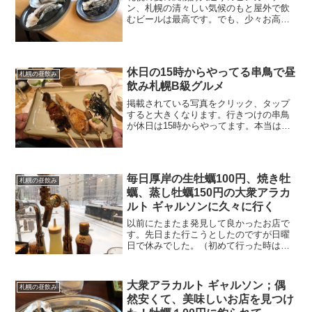
ン、札幌の清々しい気候のもと屋外で飲
むビールは最高です。でも、少々お高い
のな難点！そこで、ビアガーデンではそ
こそこにして近くのルト ギャルソンでが
っつり！食べて飲んできました。掲載さ
れている写真をクリック、...
休日の15時からやってる串鳥で昼
札幌の昼飲み
飲み札幌B級グルメ
掲載されている写真をクリック、タップ
すると大きくなります。行きつけの串鳥
が休日は15時からやってます。本当は今
日は孫っち達の小学校の運動会だったの
ですがあいにくの天気で延期になりまし
た。なので今日は昼飲みです。お店の基
本情報串鳥澄川店札幌市...
毎日厚岸の生牡蠣100円、焼き牡
札幌の昼飲み
蠣、蒸し牡蠣150円の大衆アラカ
ルト ギャルソンに久々に行く
以前にたまたま発見して良かったお店で
す。先日また行こうとしたのですが日曜
日で休みでした。（初めて行った時は確
か日曜日もやっていたと思うのです
が、、、、）今日は土曜日!満を持して行
ってきました。掲載されている写真をク
大衆アラカルト ギャルソン；偶
札幌の昼飲み
リック、タップすると大きく...
然安くて、美味しいお店を見つけ