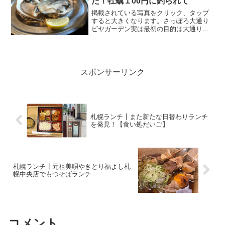
た！牡蠣１00円に釣られて
掲載されている写真をクリック、タップ
すると大きくなります。さっぽろ大通り
ビヤガーデン実は最初の目的は大通りビ
アガーデンに行くことでした。幸い雨も
降らず屋外でビールを飲むにはちょうど
いい気温でしたが、ビアガーデンでお腹
一杯ビールを飲むとちょっ...
スポンサーリンク
札幌ランチ┃また新たな日替わりランチ
を発見！【食い処だいご】
札幌ランチ┃元祖美唄やきとり福よし札
幌中央店でもつそばランチ
コメント