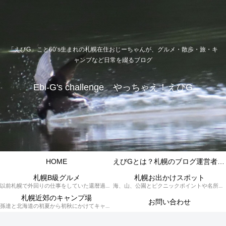
「えびG」こと60’s生まれの札幌在住おじーちゃんが、グルメ・散歩・旅・キ
ャンプなど日常を綴るブログ
Ebi-G's challenge やっちゃえ！えびG
HOME
えびGとは？札幌のブログ運営者プロフィール
札幌B級グルメ
札幌お出かけスポット
以前札幌で外回りの仕事をしていた還暦過ぎブロガー「えびG」がランチ（サラリーマンランチ、サラメシ）を中心に、おそば、ラーメン、中華、日替わりランチを「札幌Bグルメ」と題してレポートしているブログカテゴリーのページです。現在は定年後の再雇用で札幌中とはいかなまでも会社の近くのすすきの界隈や家のある札幌市南区を中心に徘徊しております。
海、山、公園とピクニックポイントや名所、旧跡などなど、、、、、札幌はもとより郊外の無理なく日帰りでいって帰ってこれるお出かけスポットを孫っち達（小学５、３年生、幼稚園年長さんの３人）とえびGがお出かけをして紹介しているページです。
札幌近郊のキャンプ場
お問い合わせ
孫達と北海道の初夏から初秋にかけてキャンプに出かけます。キャンプ場情報だったり料理だったり花火や遊びに虫取りとまさに「やっちゃえ！えびG」やりたい放題のブログです。