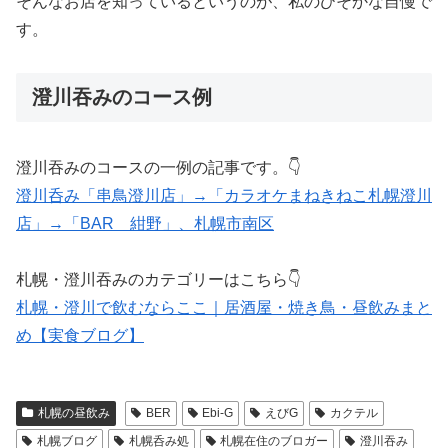
そんなお店を知っているというのが、私のひそかな自慢で
す。
澄川吞みのコース例
澄川吞みのコースの一例の記事です。👇
澄川呑み「串鳥澄川店」→「カラオケまねきねこ札幌澄川
店」→「BAR 紺野」、札幌市南区
札幌・澄川吞みのカテゴリーはこちら👇
札幌・澄川で飲むならここ｜居酒屋・焼き鳥・昼飲みまと
め【実食ブログ】
札幌の昼飲み
BER
Ebi-G
えびG
カクテル
札幌ブログ
札幌呑み処
札幌在住のブロガー
澄川吞み