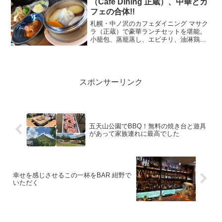
（Cafe Dining 正蔵）、中華とカ
フェの合体!!
札幌・中ノ沢のカフェダイニング マサク
ラ（正蔵）で豪華ランチセットを堪能。
小籠包、蒸籠蒸し、エビチリ、油淋鶏、
杏仁豆腐まで付いた満足度の高い中華ラ
ンチを紹介します。
スポンサーリンク
五天山公園でBBQ！無料の焼き台と遊具
があって家族連れに最高でした
幸せを感じさせるこの一杯をBAR 紺野で
いただく