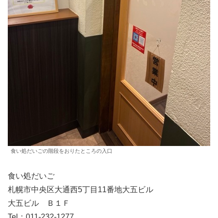
食い処だいごの階段をおりたところの入口
食い処だいご
札幌市中央区大通西5丁目11番地大五ビル
大五ビル Ｂ１Ｆ
Tel：011-232-1277