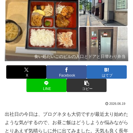
食い処だいごのビルの入口とドアと日替わり弁当
X
Facebook
はてブ
LINE
コピー
2026.06.19
出社日の今日は、ブログネタも大切ですが最近太り始めた
ような気がするので、お昼ご飯はどうしようか悩みながら
とりあえず気晴らしに外に出てみました。天気も良く長年