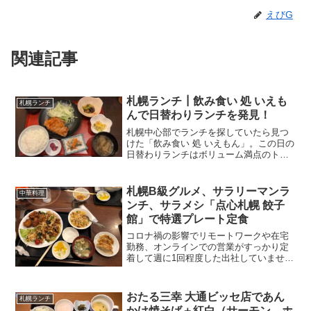
えびG
関連記事
札幌ランチ┃飲み食い 処 いえも
札幌ランチ
んで日替わりランチを発見！
札幌中心部でランチを探していたら見つ
けた「飲み食い 処 いえもん」。この日の
日替わりランチはボリューム満点のトン
テキに小鉢3品付き。優しい味付けで大満
足だった、札幌在住ブロガーえびGのラ
ンチレビューです。
札幌B級グルメ、サラリーマンラ
中華料理
ンチ、サラメシ「点心札幌 餃子
館」で特選プレート定食
コロナ禍の影響でリモートワークや在宅
勤務、オンラインでの営業がすっかり定
着して週に1回程度した出社していませ
ん。このブログのサラリーマンラン、チ
サラメシ投稿も減りつつあります。そん
な中今日は会社の人とお昼ご飯を食べて
おたる三幸 大通ビッセ店であん
札幌ランチ
きました。掲載されている...
かけ焼そば＋紅白（サーモン、ホ