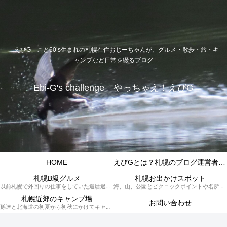
「えびG」こと60’s生まれの札幌在住おじーちゃんが、グルメ・散歩・旅・キ
ャンプなど日常を綴るブログ
Ebi-G's challenge やっちゃえ！えびG
HOME
えびGとは？札幌のブログ運営者プロフィール
札幌B級グルメ
札幌お出かけスポット
以前札幌で外回りの仕事をしていた還暦過ぎブロガー「えびG」がランチ（サラリーマンランチ、サラメシ）を中心に、おそば、ラーメン、中華、日替わりランチを「札幌Bグルメ」と題してレポートしているブログカテゴリーのページです。現在は定年後の再雇用で札幌中とはいかなまでも会社の近くのすすきの界隈や家のある札幌市南区を中心に徘徊しております。
海、山、公園とピクニックポイントや名所、旧跡などなど、、、、、札幌はもとより郊外の無理なく日帰りでいって帰ってこれるお出かけスポットを孫っち達（小学５、３年生、幼稚園年長さんの３人）とえびGがお出かけをして紹介しているページです。
札幌近郊のキャンプ場
お問い合わせ
孫達と北海道の初夏から初秋にかけてキャンプに出かけます。キャンプ場情報だったり料理だったり花火や遊びに虫取りとまさに「やっちゃえ！えびG」やりたい放題のブログです。