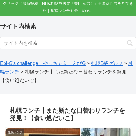
クリック⇒最新投稿【NHK札幌放送局「豊臣兄弟！」全国巡回展を見てき
た｜食堂ランチも楽しめる】
サイト内検索
Ebi-G's challenge やっちゃえ！えびG
>
札幌B級グルメ
>
札
幌ランチ
>
札幌ランチ┃また新たな日替わりランチを発見！
【食い処だいご】
札幌ランチ┃また新たな日替わりランチを
発見！【食い処だいご】
札幌ランチ