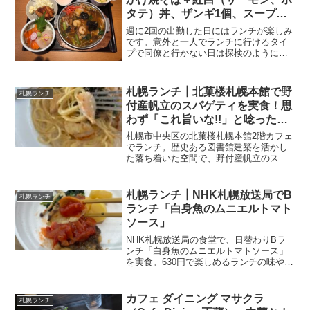
タテ）丼、ザンギ1個、スープの
セットで1,518円
週に2回の出勤した日にはランチが楽しみ
です。意外と一人でランチに行けるタイ
プで同僚と行かない日は探検のようにブ
ラッと会社を出て新しいお店を探す時が
あります。もともと現役時代は飛び込み
の営業とか得意だったので新規は苦にな
札幌ランチ┃北菓楼札幌本館で野
札幌ランチ
りません。（ちょっと意...
付産帆立のスパゲティを実食！思
わず「これ旨いな!!」と唸った絶
品パスタ
札幌市中央区の北菓楼札幌本館2階カフェ
でランチ。歴史ある図書館建築を活かし
た落ち着いた空間で、野付産帆立のスパ
ゲティを実食しました。香ばしく焼かれ
たホタテと濃厚な魚介クリームソースが
絶品だった感想を紹介します。
札幌ランチ┃NHK札幌放送局でB
札幌ランチ
ランチ「白身魚のムニエルトマト
ソース」
NHK札幌放送局の食堂で、日替わりBラ
ンチ「白身魚のムニエルトマトソース」
を実食。630円で楽しめるランチの味や店
内の雰囲気、メニューを紹介。約1年ぶり
の訪問で、思い込みにも気づきました。
カフェ ダイニング マサクラ
札幌ランチ