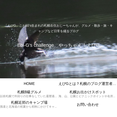
「えびG」こと60’s生まれの札幌在住おじーちゃんが、グルメ・散歩・旅・キ
ャンプなど日常を綴るブログ
Ebi-G's challenge やっちゃえ！えびG
HOME
えびGとは？札幌のブログ運営者プロフィール
札幌B級グルメ
札幌お出かけスポット
以前札幌で外回りの仕事をしていた還暦過ぎブロガー「えびG」がランチ（サラリーマンランチ、サラメシ）を中心に、おそば、ラーメン、中華、日替わりランチを「札幌Bグルメ」と題してレポートしているブログカテゴリーのページです。現在は定年後の再雇用で札幌中とはいかなまでも会社の近くのすすきの界隈や家のある札幌市南区を中心に徘徊しております。
海、山、公園とピクニックポイントや名所、旧跡などなど、、、、、札幌はもとより郊外の無理なく日帰りでいって帰ってこれるお出かけスポットを孫っち達（小学５、３年生、幼稚園年長さんの３人）とえびGがお出かけをして紹介しているページです。
札幌近郊のキャンプ場
お問い合わせ
孫達と北海道の初夏から初秋にかけてキャンプに出かけます。キャンプ場情報だったり料理だったり花火や遊びに虫取りとまさに「やっちゃえ！えびG」やりたい放題のブログです。