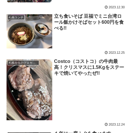
2023.12.30
立ち食いそば 豆福でミニ台湾ロ
札幌ランチ
ール飯かけそばセット600円を食
べる!!
2023.12.25
Costco（コストコ）の牛肉最
札幌在住のブロガーえびGのブログ（徒然）
高！クリスマスに1.5Kgをステー
キで焼いてやったぜ!!
2023.12.24