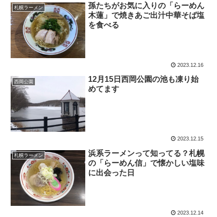
孫たちがお気に入りの「らーめん
札幌ラーメン
木蓮」で焼きあご出汁中華そば塩
を食べる
2023.12.16
12月15日西岡公園の池も凍り始
西岡公園
めてます
2023.12.15
浜系ラーメンって知ってる？札幌
札幌ラーメン
の「らーめん信」で懐かしい塩味
に出会った日
2023.12.14