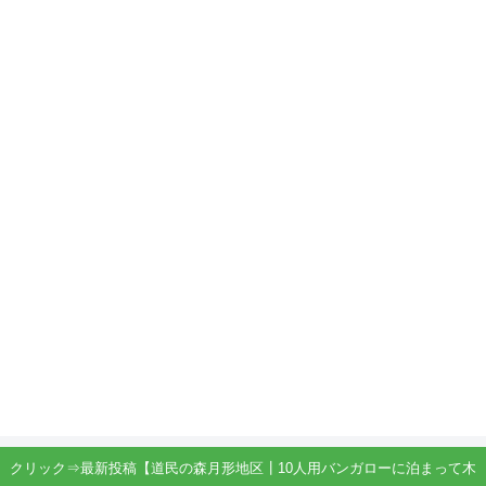
クリック⇒最新投稿【道民の森月形地区┃10人用バンガローに泊まって木