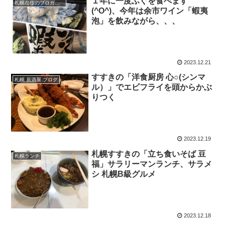
１年に一度ふぐを食べます
札幌在住のブロガーえびGのブログ（徒然）
(^O^)、今年は余市ワイン「蝦夷
泡」を飲みながら、、、
2023.12.21
すすきの「洋食厨房 心○(シンマ
札幌 居酒屋 ブログ
ル）」でエビフライを頭からかぶ
りつく
2023.12.19
札幌すすきの「立ち食いそば 豆
札幌ランチ
福」サラリーマンランチ、サラメ
シ 札幌B級グルメ
2023.12.18