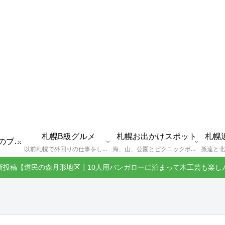
札幌B級グルメ
札幌お出かけスポット
札幌
えびGとは？札幌のブログ運営者プロフィール
以前札幌で外回りの仕事をしていた還暦過ぎブロガー「えびG」がランチ（サラリーマンランチ、サラメシ）を中心に、おそば、ラーメン、中華、日替わりランチを「札幌Bグルメ」と題してレポートしているブログカテゴリーのページです。現在は定年後の再雇用で札幌中とはいかなまでも会社の近くのすすきの界隈や家のある札幌市南区を中心に徘徊しております。
海、山、公園とピクニックポイントや名所、旧跡などなど、、、、、札幌はもとより郊外の無理なく日帰りでいって帰ってこれるお出かけスポットを孫っち達（小学５、３年生、幼稚園年長さんの３人）とえびGがお出かけをして紹介しているページです。
新投稿【道民の森月形地区┃10人用バンガローに泊まって木工芸も楽し