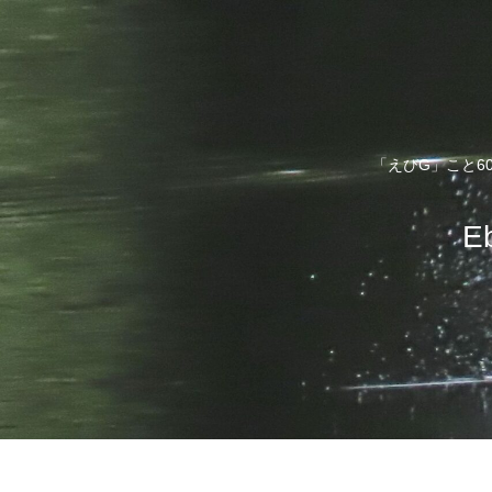
「えびG」こと6
E