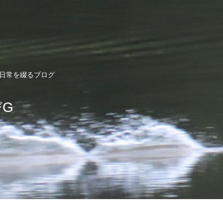
ど日常を綴るブログ
びG