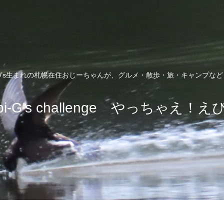
0’s生まれの札幌在住おじーちゃんが、グルメ・散歩・旅・キャンプな
bi-G's challenge やっちゃえ！え