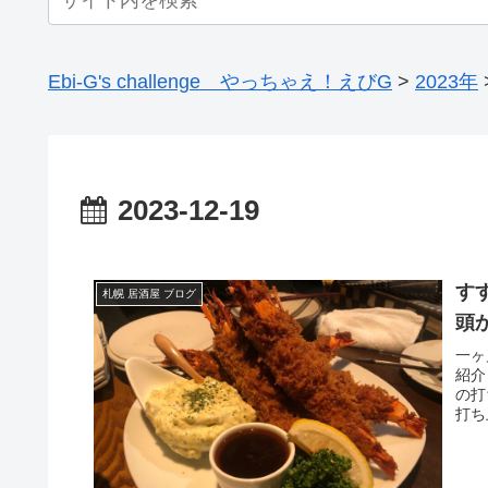
Ebi-G's challenge やっちゃえ！えびG
>
2023年
2023-12-19
す
札幌 居酒屋 ブログ
頭
一ヶ
紹介
の打
打ち