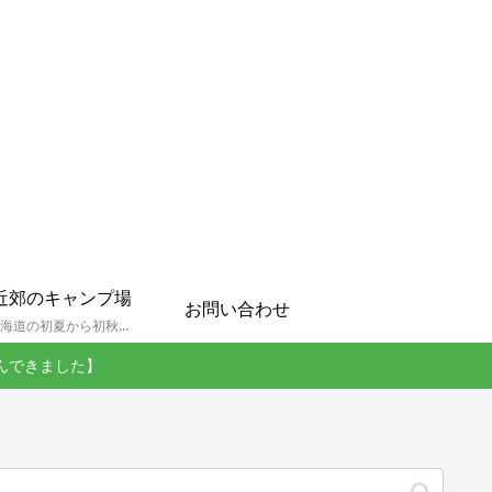
近郊のキャンプ場
お問い合わせ
孫達と北海道の初夏から初秋にかけてキャンプに出かけます。キャンプ場情報だったり料理だったり花火や遊びに虫取りとまさに「やっちゃえ！えびG」やりたい放題のブログです。
んできました】