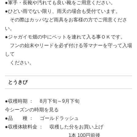
●軍手・長靴や汚れても良い靴をご用意ください。
●ひどい雨でない限り、雨天の場合も受付ています。
その際はカッパなど雨具をお客様の方でご用意くださ
い。
●ジャガイモ畑の中にペットを連れて入る事ＯＫです。
フンの始末やリードを必ず付ける等マナーを守って入場
して
ください。
とうきび
●収穫時期 ： 8月下旬～9月下旬
今シーズンの時期を見る
●品 種 ： ゴールドラッシュ
●収穫体験料金 ： 収穫した分をお買い上げ
1本 100円前後