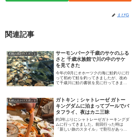
えびG
関連記事
サーモンパーク千歳のサケのふる
札幌お出かけスポット
さと 千歳水族館で川の中のサケ
を見てきた
今年の9月にオホーツクの海に鮭釣りに行
って初めて鮭を釣ってきましたが、改め
て千歳川に鮭の書状を見に行ってきまし
た。以前にインディアン水車を見に行っ
たことがありますが主として水族館は初
めてかもしれません。もう30年以上前に
ガトキン；シャトレーゼ ガトー
札幌お出かけスポット
道東は標津にあるサー...
キングダムに泊まってプールでバ
タフライ、夜はカニ三昧
約3年ぶりにシャトレーゼガトーキングダ
ムに行ってきました。前回行った時は
「新しい旅のスタイル」で割引があった
時です。今回は特に割引があるわけじゃ