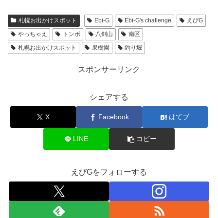
札幌お出かけスポット
Ebi-G
Ebi-G's challenge
えびG
やっちゃえ
トンボ
八剣山
南区
札幌お出かけスポット
果樹園
釣り堀
スポンサーリンク
シェアする
X
Facebook
はてブ
LINE
コピー
えびGをフォローする