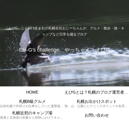
「えびG」こと60’s生まれの札幌在住おじーちゃんが、グルメ・散歩・旅・キ
ャンプなど日常を綴るブログ
Ebi-G's challenge やっちゃえ！えびG
HOME
えびGとは？札幌のブログ運営者プロフィール
札幌B級グルメ
札幌お出かけスポット
以前札幌で外回りの仕事をしていた還暦過ぎブロガー「えびG」がランチ（サラリーマンランチ、サラメシ）を中心に、おそば、ラーメン、中華、日替わりランチを「札幌Bグルメ」と題してレポートしているブログカテゴリーのページです。現在は定年後の再雇用で札幌中とはいかなまでも会社の近くのすすきの界隈や家のある札幌市南区を中心に徘徊しております。
海、山、公園とピクニックポイントや名所、旧跡などなど、、、、、札幌はもとより郊外の無理なく日帰りでいって帰ってこれるお出かけスポットを孫っち達（小学５、３年生、幼稚園年長さんの３人）とえびGがお出かけをして紹介しているページです。
札幌近郊のキャンプ場
お問い合わせ
孫達と北海道の初夏から初秋にかけてキャンプに出かけます。キャンプ場情報だったり料理だったり花火や遊びに虫取りとまさに「やっちゃえ！えびG」やりたい放題のブログです。