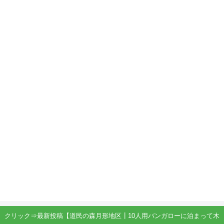
クリック⇒最新投稿【道民の森月形地区┃10人用バンガローに泊まって木