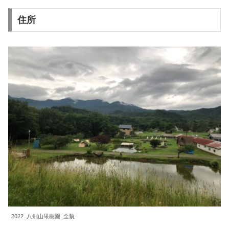
住所
2022_八剣山果樹園_全貌