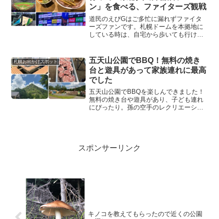
ン」を食べる、ファイターズ観戦
道民のえびGはご多忙に漏れずファイタ
ーズファンです。札幌ドームを本拠地に
している時は、自宅から歩いても行けた
ので多い年で年間20試合以上観戦に行っ
ていました。でも、北広島のエスコンフ
ィールドに引っ越してからは年に一回位
五天山公園でBBQ！無料の焼き
札幌お出かけスポット
になったしましました。...
台と遊具があって家族連れに最高
でした
五天山公園でBBQを楽しんできました！
無料の焼き台や遊具があり、子ども連れ
にぴったり。孫の空手のレクリエーショ
ンで訪れた様子と、札幌市内でBBQがで
きる公園も紹介します。
スポンサーリンク
キノコを教えてもらったので近くの公園