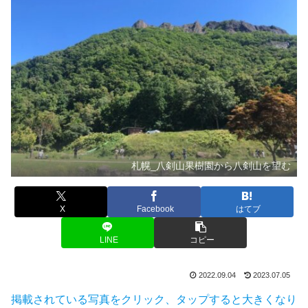
札幌_八剣山果樹園から八剣山を望む
X
Facebook
はてブ
LINE
コピー
2022.09.04
2023.07.05
掲載されている写真をクリック、タップすると大きくなり