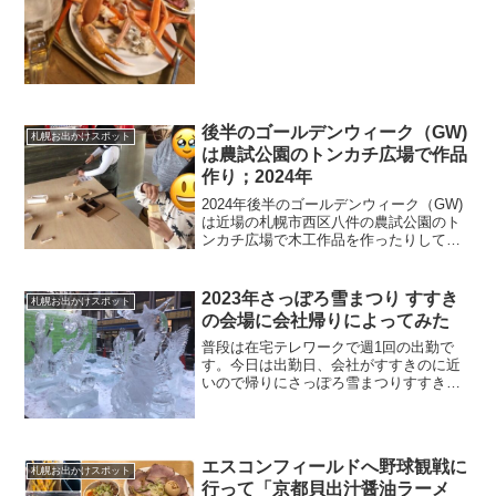
なかったのですが孫たちの冬休みの思い
出作りにできました。お店の基本情報北
区東茨戸はほとんど石狩市...
後半のゴールデンウィーク（GW)
札幌お出かけスポット
は農試公園のトンカチ広場で作品
作り；2024年
2024年後半のゴールデンウィーク（GW)
は近場の札幌市西区八件の農試公園のト
ンカチ広場で木工作品を作ったりして遊
んできました。基本情報農試公園ってネ
ットによると,,,,,農林省北海道農業試験場
（現在の農業・食品産業技術総合研究機
2023年さっぽろ雪まつり すすき
札幌お出かけスポット
構北海道農...
の会場に会社帰りによってみた
普段は在宅テレワークで週1回の出勤で
す。今日は出勤日、会社がすすきのに近
いので帰りにさっぽろ雪まつりすすきの
会場に寄ってみました。掲載されている
写真をクリック、タップすると大きくな
ります。さっぽろ雪まつり3年ぶりのリア
ル開催となったさっぽろ...
エスコンフィールドへ野球観戦に
札幌お出かけスポット
行って「京都貝出汁醤油ラーメ