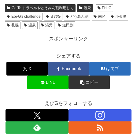
Go To トラベルやどうみん割利用して
温泉
Ebi-G
Ebi-G's challenge
えびG
どうみん割
南区
小金湯
札幌
温泉
湯元
道民割
スポンサーリンク
シェアする
X
Facebook
はてブ
LINE
コピー
えびGをフォローする