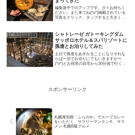
まってきた
編集途中でのアップです。少々お待ちく
ださい。また来てね(^o^)掲載されている
写真をクリック、タップすると大きくな
ります。宿の基本情報ウインケル_B1_資
料画像朝里川温泉ウィンケルビレッジ小
樽市朝里川温泉2丁目686TEL;0134-52-...
シャトレーゼ ガトーキングダム
札幌お出かけスポット
サッポロホテル＆スパリゾートに
孫達とお泊りしてみた
土日で孫達をあずかることになりそれな
らば一泊でお泊りにでもいきますか〜
(^o^)とお得意の自宅から30分強で行くこ
との出来る定山渓も飽きた感があり、ち
ょっと遠くでもと孫達が遊べそうな北湯
沢の森のソラニワのア・ソ・ボーヤも調
べてみると閉館中の...
スポンサーリンク
札幌厚別西「ふらのや」でスープカレー
をいただく、サラリーマンランチ、サラ
メシ 札幌B級グルメ