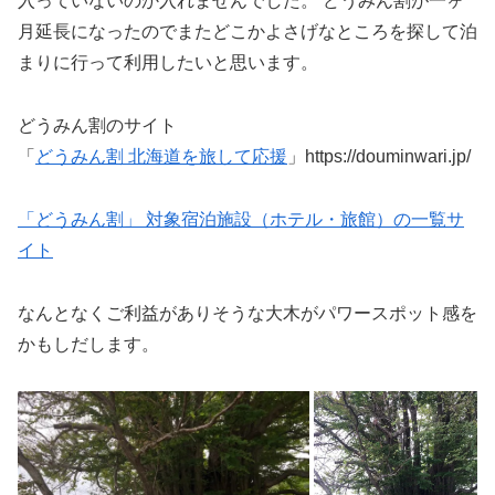
入っていないのか入れませんでした。 どうみん割が一ヶ
月延長になったのでまたどこかよさげなところを探して泊
まりに行って利用したいと思います。
どうみん割のサイト
「
どうみん割 北海道を旅して応援
」https://douminwari.jp/
「どうみん割」 対象宿泊施設（ホテル・旅館）の一覧サ
イト
なんとなくご利益がありそうな大木がパワースポット感を
かもしだします。