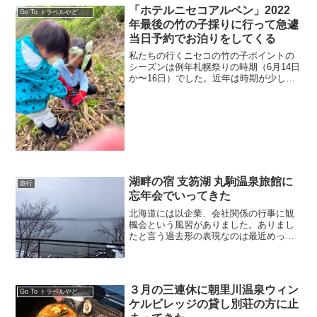
リゾートエプイ編」です。宿泊料金と明
「ホテルニセコアルペン」2022
Go To トラベルやどうみん割利用して
細（Go ...
年最後の竹の子採りに行って急遽
当日予約でお泊りをしてくる
私たちの行くニセコの竹の子ポイントの
シーズンは例年札幌祭りの時期（6月14日
か〜16日）でした。近年は時期が少しず
つ早くなる傾向にあって今年も6月に入っ
て早々に取りに行き始めました。そんな
訳で今年は18日の土曜日に今年最後の竹
の子取りに行っ...
湖畔の宿 支笏湖 丸駒温泉旅館に
旅行
忘年会でいってきた
北海道には以企業、会社関係の行事に観
楓会という風習がありました。ありまし
たと言う過去形の表現なのは最近めっき
り減ってきたからです。10月の中頃から
11月にかけて初雪が降ろうかと言う時期
に会社を挙げて泊まりがけで温泉に行き
宴会を開く行事です。...
３月の三連休に朝里川温泉ウィン
Go To トラベルやどうみん割利用して
ケルビレッジの貸し別荘の方に止