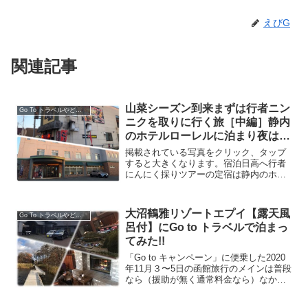
えびG
関連記事
山菜シーズン到来まずは行者ニン
Go To トラベルやどうみん割利用して
ニクを取りに行く旅［中編］静内
のホテルローレルに泊まり夜は
「炭火居酒屋 串や」
掲載されている写真をクリック、タップ
すると大きくなります。宿泊日高へ行者
にんにく採りツアーの定宿は静内のホテ
ルローレルです。今回は壊れていました
が最上階に天然温泉風呂もあります。ホ
テルローレル静内_昼間のホテルローレル
大沼鶴雅リゾートエプイ【露天風
Go To トラベルやどうみん割利用して
ホテルの基本情報ホテル...
呂付】にGo to トラベルで泊まっ
てみた!!
「Go to キャンペーン」に便乗した2020
年11月３〜5日の函館旅行のメインは普段
なら（援助が無く通常料金なら）なかな
か泊まれないだろう〜豪華で贅沢なイメ
ージのホテル鶴雅グループの「大沼鶴雅