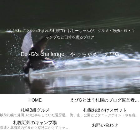
「えびG」こと60’s生まれの札幌在住おじーちゃんが、グルメ・散歩・旅・キ
ャンプなど日常を綴るブログ
Ebi-G's challenge やっちゃえ！えびG
HOME
えびGとは？札幌のブログ運営者プロフィール
札幌B級グルメ
札幌お出かけスポット
以前札幌で外回りの仕事をしていた還暦過ぎブロガー「えびG」がランチ（サラリーマンランチ、サラメシ）を中心に、おそば、ラーメン、中華、日替わりランチを「札幌Bグルメ」と題してレポートしているブログカテゴリーのページです。現在は定年後の再雇用で札幌中とはいかなまでも会社の近くのすすきの界隈や家のある札幌市南区を中心に徘徊しております。
海、山、公園とピクニックポイントや名所、旧跡などなど、、、、、札幌はもとより郊外の無理なく日帰りでいって帰ってこれるお出かけスポットを孫っち達（小学５、３年生、幼稚園年長さんの３人）とえびGがお出かけをして紹介しているページです。
札幌近郊のキャンプ場
お問い合わせ
孫達と北海道の初夏から初秋にかけてキャンプに出かけます。キャンプ場情報だったり料理だったり花火や遊びに虫取りとまさに「やっちゃえ！えびG」やりたい放題のブログです。