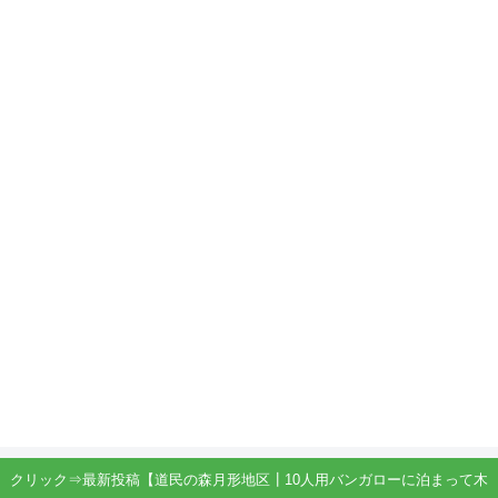
クリック⇒最新投稿【道民の森月形地区┃10人用バンガローに泊まって木