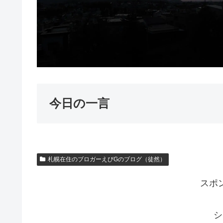
今日の一言
札幌在住のブロガーえびGのブログ（徒然）
スポ
シ