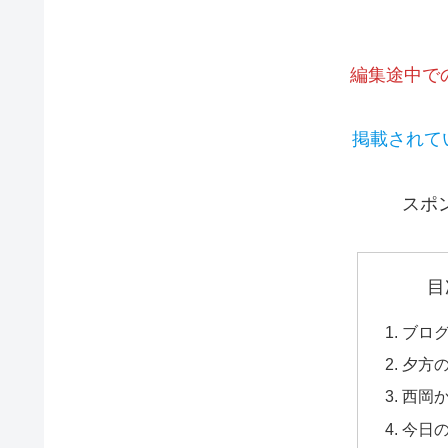
編集途中で
掲載されて
スポ
目
ブロ
夕方
西岡
今日