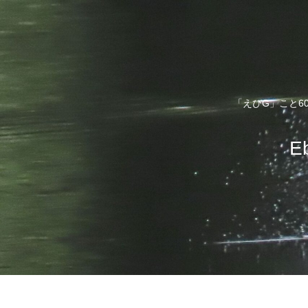
「えびG」こと6
E