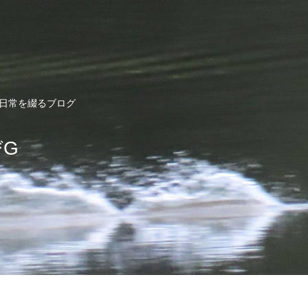
ど日常を綴るブログ
びG