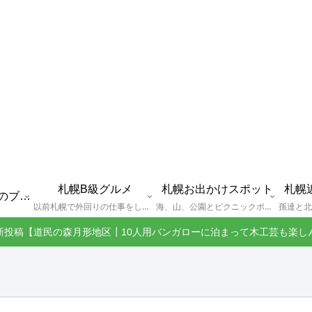
札幌B級グルメ
札幌お出かけスポット
札幌
えびGとは？札幌のブログ運営者プロフィール
以前札幌で外回りの仕事をしていた還暦過ぎブロガー「えびG」がランチ（サラリーマンランチ、サラメシ）を中心に、おそば、ラーメン、中華、日替わりランチを「札幌Bグルメ」と題してレポートしているブログカテゴリーのページです。現在は定年後の再雇用で札幌中とはいかなまでも会社の近くのすすきの界隈や家のある札幌市南区を中心に徘徊しております。
海、山、公園とピクニックポイントや名所、旧跡などなど、、、、、札幌はもとより郊外の無理なく日帰りでいって帰ってこれるお出かけスポットを孫っち達（小学５、３年生、幼稚園年長さんの３人）とえびGがお出かけをして紹介しているページです。
新投稿【道民の森月形地区┃10人用バンガローに泊まって木工芸も楽し