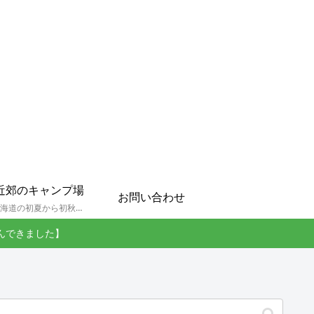
近郊のキャンプ場
お問い合わせ
孫達と北海道の初夏から初秋にかけてキャンプに出かけます。キャンプ場情報だったり料理だったり花火や遊びに虫取りとまさに「やっちゃえ！えびG」やりたい放題のブログです。
んできました】