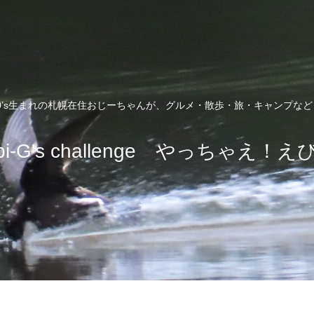
0’s生まれの札幌在住おじーちゃんが、グルメ・散歩・旅・キャンプな
bi-G's challenge やっちゃえ！え