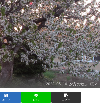
2022_05_16_夕方の散歩_桜？
はてブ
LINE
コピー