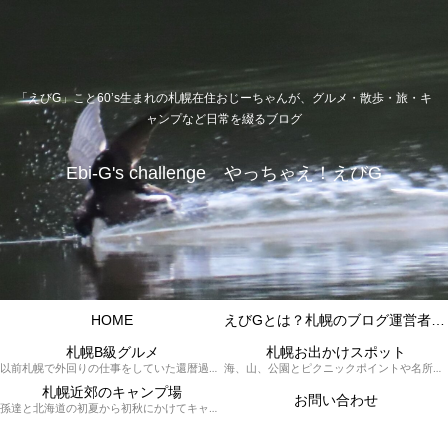
「えびG」こと60’s生まれの札幌在住おじーちゃんが、グルメ・散歩・旅・キ
ャンプなど日常を綴るブログ
Ebi-G's challenge やっちゃえ！えびG
HOME
えびGとは？札幌のブログ運営者プロフィール
札幌B級グルメ
札幌お出かけスポット
以前札幌で外回りの仕事をしていた還暦過ぎブロガー「えびG」がランチ（サラリーマンランチ、サラメシ）を中心に、おそば、ラーメン、中華、日替わりランチを「札幌Bグルメ」と題してレポートしているブログカテゴリーのページです。現在は定年後の再雇用で札幌中とはいかなまでも会社の近くのすすきの界隈や家のある札幌市南区を中心に徘徊しております。
海、山、公園とピクニックポイントや名所、旧跡などなど、、、、、札幌はもとより郊外の無理なく日帰りでいって帰ってこれるお出かけスポットを孫っち達（小学５、３年生、幼稚園年長さんの３人）とえびGがお出かけをして紹介しているページです。
札幌近郊のキャンプ場
お問い合わせ
孫達と北海道の初夏から初秋にかけてキャンプに出かけます。キャンプ場情報だったり料理だったり花火や遊びに虫取りとまさに「やっちゃえ！えびG」やりたい放題のブログです。