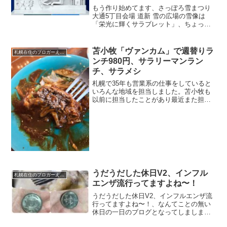
もう作り始めてます、さっぽろ雪まつり
大通5丁目会場 道新 雪の広場の雪像は
「栄光に輝くサラブレット」、ちょっと
遠くからですが会社の窓からその作って
いる様子を見ることができます、出社の
日には写真を撮ってこのサイトでも紹介
苫小牧「ヴァンカム」で週替りラ
札幌在住のブロガーえびGのブログ（徒然）
したいと思います。
ンチ980円、サラリーマンラン
チ、サラメシ
札幌で35年も営業系の仕事をしていると
いろんな地域を担当しました。苫小牧も
以前に担当したことがあり最近また担当
となり久々に苫小牧でランチ、サラリー
マンランチ、サラメシしてきました。お
店の基本情報趣が昔で言う純喫茶風の街
の洋食屋さんといって感...
うだうだした休日V2、インフル
札幌在住のブロガーえびGのブログ（徒然）
エンザ流行ってますよね〜！
うだうだした休日V2、インフルエンザ流
行ってますよね〜！、なんてことの無い
休日の一日のブログとなってしましまし
た。