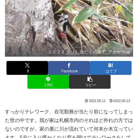
２０２２_5_11_出たくの裏で_アカゲラup
X
Facebook
はてブ
LINE
コピー
2022.05.11
2022.05.13
すっかりテレワーク、在宅勤務が当たり前になってしまっ
た世の中です。我が家は札幌市内のそれほど外れの方では
ないのですが、家の裏に川が流れていて何本か木立ってい
ます。5月に入り暖かくなり窓を開けてテレワークをして