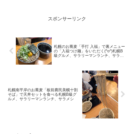
いし、もうすっかり北海道人ですが我が
家ではたまに夕食がたこ焼きの時があり
ます。たこ焼きの仕込み20...
スポンサーリンク
札幌のお蕎麦「手打 入福」で裏メニュー
の「入福つけ麺」をいただく(^o^)札幌B
級グルメ、サラリーマンランチ、サラメ
シ
札幌南平岸のお蕎麦「板前農民美幌十割
そば」で天丼セットを食べる札幌B級グ
ルメ、サラリーマンランチ、サラメシ