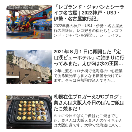
「レゴランド・ジャパンとシーラ
2022 神戸・USJ・伊勢・レゴランド旅行記
イフ名古屋｜2022神戸・USJ・
伊勢・名古屋旅行記」
2022年夏の神戸・USJ・伊勢・名古屋旅
行の最終日。レゴ好きの孫たちとレゴラ
ンド・ジャパンを満喫し、シーライフ名
古屋や中部国際空港セントレアまでの様
子を写真付きで紹介します。
2021年８月１日に再開した「定
旅行
山渓ビューホテル」に泊まりに行
ってみまた。えびGは水の王国ラ
グーでも泳ぐ（何処でもバタフラ
２年に渡るコロナ禍で北海道の中心産業
イ）！！
である観光業も多大なる影響を受けてい
ます。そらは突然飛び込んできた
「Karakami HOTELS＆RESORTS株式会
社(本社：札幌市・代表取締役社長：唐神
耶真人)が運営する定山渓ビューホテル(札
札幌在住ブロガーえびGブログ；
札幌在住のブロガーえびGのブログ（徒然）
幌市南...
奥さんは大阪人今日のばんご飯は
たこ焼きだ！
久々に今日のばんご飯はたこ焼きでし
た。奥さんは大阪人奥さんのケイちゃん
は大阪出身です。大学で北海道に来て依
頼北海道にいるので普段は大阪弁も出な