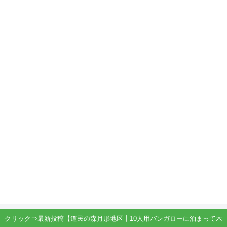
クリック⇒最新投稿【道民の森月形地区┃10人用バンガローに泊まって木