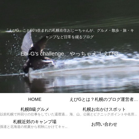
「えびG」こと60’s生まれの札幌在住おじーちゃんが、グルメ・散歩・旅・キ
ャンプなど日常を綴るブログ
Ebi-G's challenge やっちゃえ！えびG
HOME
えびGとは？札幌のブログ運営者プロフィール
札幌B級グルメ
札幌お出かけスポット
以前札幌で外回りの仕事をしていた還暦過ぎブロガー「えびG」がランチ（サラリーマンランチ、サラメシ）を中心に、おそば、ラーメン、中華、日替わりランチを「札幌Bグルメ」と題してレポートしているブログカテゴリーのページです。現在は定年後の再雇用で札幌中とはいかなまでも会社の近くのすすきの界隈や家のある札幌市南区を中心に徘徊しております。
海、山、公園とピクニックポイントや名所、旧跡などなど、、、、、札幌はもとより郊外の無理なく日帰りでいって帰ってこれるお出かけスポットを孫っち達（小学５、３年生、幼稚園年長さんの３人）とえびGがお出かけをして紹介しているページです。
札幌近郊のキャンプ場
お問い合わせ
孫達と北海道の初夏から初秋にかけてキャンプに出かけます。キャンプ場情報だったり料理だったり花火や遊びに虫取りとまさに「やっちゃえ！えびG」やりたい放題のブログです。