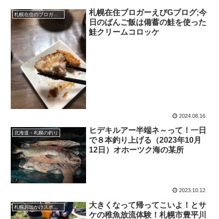
札幌在住ブロガーえびGブログ;今
札幌在住のブロガーえびGのブログ（徒然）
日のばんご飯は備蓄の鮭を使った
鮭クリームコロッケ
2024.08.16
ヒデキルアー半端ネ～って！一日
北海道・札幌の釣り
で８本釣り上げる（2023年10月
12日）オホーツク海の某所
2023.10.12
大きくなって帰ってこいよ！とサ
札幌お出かけスポット
ケの稚魚放流体験！札幌市豊平川