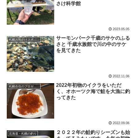
さけ科学館
2023.05.05
サーモンパーク千歳のサケのふる
札幌お出かけスポット
さと 千歳水族館で川の中のサケ
を見てきた
2022.11.06
2022年初物のイクラをいただ
札幌在住のブロガーえびGのブログ（徒然）
く、オホーツク海で鮭を大漁に釣
ってきた
2022.09.06
２０２２年の鮭釣りシーズンも始
北海道・札幌の釣り