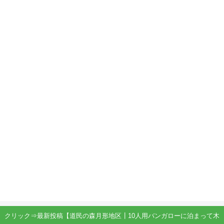
クリック⇒最新投稿【道民の森月形地区┃10人用バンガローに泊まって木