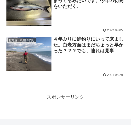
まってるみたいです、今年の初物
をいただく、
2022.09.05
４年ぶりに鮭釣りにいって来まし
北海道・札幌の釣り
た。白老方面はまだちょっと早か
った？？？でも、連れは見事
GET！！してました。
2021.08.29
スポンサーリンク