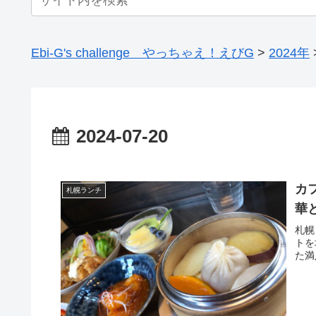
Ebi-G's challenge やっちゃえ！えびG
>
2024年
2024-07-20
カフ
札幌ランチ
華
札幌
トを
た満