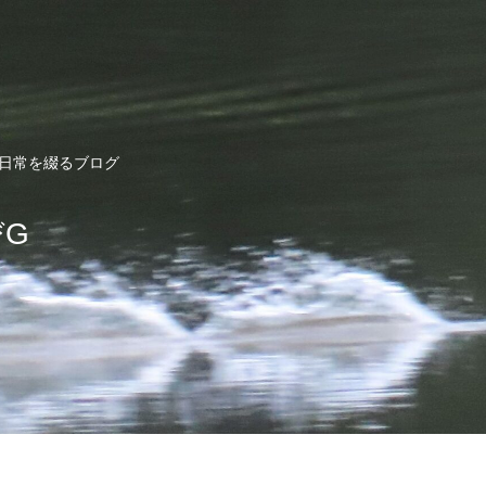
ど日常を綴るブログ
びG