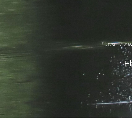
「えびG」こと6
E