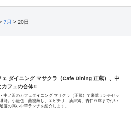
>
7月
>
20日
ェ ダイニング マサクラ（Cafe Dining 正蔵）、中
とカフェの合体!!
・中ノ沢のカフェダイニング マサクラ（正蔵）で豪華ランチセッ
堪能。小籠包、蒸籠蒸し、エビチリ、油淋鶏、杏仁豆腐まで付い
足度の高い中華ランチを紹介します。