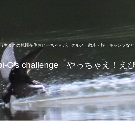
0’s生まれの札幌在住おじーちゃんが、グルメ・散歩・旅・キャンプな
bi-G's challenge やっちゃえ！え