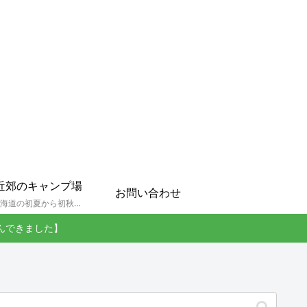
近郊のキャンプ場
お問い合わせ
孫達と北海道の初夏から初秋にかけてキャンプに出かけます。キャンプ場情報だったり料理だったり花火や遊びに虫取りとまさに「やっちゃえ！えびG」やりたい放題のブログです。
んできました】