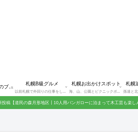
札幌B級グルメ
札幌お出かけスポット
札幌
えびGとは？札幌のブログ運営者プロフィール
以前札幌で外回りの仕事をしていた還暦過ぎブロガー「えびG」がランチ（サラリーマンランチ、サラメシ）を中心に、おそば、ラーメン、中華、日替わりランチを「札幌Bグルメ」と題してレポートしているブログカテゴリーのページです。現在は定年後の再雇用で札幌中とはいかなまでも会社の近くのすすきの界隈や家のある札幌市南区を中心に徘徊しております。
海、山、公園とピクニックポイントや名所、旧跡などなど、、、、、札幌はもとより郊外の無理なく日帰りでいって帰ってこれるお出かけスポットを孫っち達（小学５、３年生、幼稚園年長さんの３人）とえびGがお出かけをして紹介しているページです。
新投稿【道民の森月形地区┃10人用バンガローに泊まって木工芸も楽し