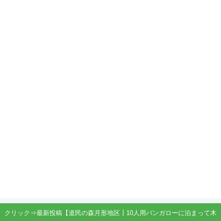
クリック⇒最新投稿【道民の森月形地区┃10人用バンガローに泊まって木