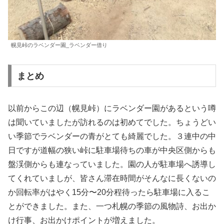
幌見峠のラベンダー園_ラベンダー借り
まとめ
以前からこの辺（幌見峠）にラベンダー園があるという噂
は聞いていましたが訪れるのは初めてでした。ちょうどい
い季節でラベンダーの青がとても綺麗でした。３連中の中
日ですが道幅の狭い峠に駐車場待ちの車が中央区側からも
盤渓側からも連なっていました。園の人が駐車場へ誘導し
てくれていましが、皆さん滞在時間がそんなに長くないの
か回転率がはやく15分〜20分程待ったら駐車場に入るこ
とができました。また、一つ札幌の季節の風物詩、お出か
け行事、お出かけポイントが増えました。