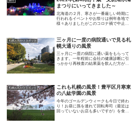
旅行
まつりにいってきました～
北海道の２月、寒さが一番厳しい時期に
行われるイベントやお祭りは例年各地で
様々ありましたがこのコロナ禍で中止に
なっているものも沢山あります。それで
も感染対策をしっかりしてやっているイ
ベントがありました。札幌からだと気軽
三ヶ月に一度の病院通いで見る札
札幌お出かけスポット
に行ってこれる支笏湖で行...
幌大通りの風景
三ヶ月に一度の病院に通い薬をもらって
きます。一年程前に会社の健康診断に引
っかかり再検査の結果薬を飲んだ方が良
いということとなり血圧と高コレステロ
ールの薬を飲んでいます。病院が札幌の
中心地 大通公園に面したビルにあり、天
気の良い日は散歩をして...
これも札幌の風景！豊平区月寒東
札幌お出かけスポット
の八紘学園の風景
今年のゴールデンウィークも今日で終わ
り！お昼に孫を連れて回転寿司（最近は
回っていないお店も多いですが）を食べ
に行ってきました。お寿司も美味しかっ
たのですが、順番を待っている間に一人
抜け出してちょっと歩いてみたら桜が綺
麗に咲いていました。八紘...