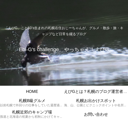
「えびG」こと60’s生まれの札幌在住おじーちゃんが、グルメ・散歩・旅・キ
ャンプなど日常を綴るブログ
Ebi-G's challenge やっちゃえ！えびG
HOME
えびGとは？札幌のブログ運営者プロフィール
札幌B級グルメ
札幌お出かけスポット
以前札幌で外回りの仕事をしていた還暦過ぎブロガー「えびG」がランチ（サラリーマンランチ、サラメシ）を中心に、おそば、ラーメン、中華、日替わりランチを「札幌Bグルメ」と題してレポートしているブログカテゴリーのページです。現在は定年後の再雇用で札幌中とはいかなまでも会社の近くのすすきの界隈や家のある札幌市南区を中心に徘徊しております。
海、山、公園とピクニックポイントや名所、旧跡などなど、、、、、札幌はもとより郊外の無理なく日帰りでいって帰ってこれるお出かけスポットを孫っち達（小学５、３年生、幼稚園年長さんの３人）とえびGがお出かけをして紹介しているページです。
札幌近郊のキャンプ場
お問い合わせ
孫達と北海道の初夏から初秋にかけてキャンプに出かけます。キャンプ場情報だったり料理だったり花火や遊びに虫取りとまさに「やっちゃえ！えびG」やりたい放題のブログです。