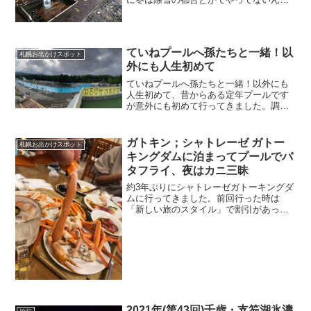
だ〜(;_;)
ていねプールへ孫たちと一緒！以
札幌お出かけスポット
外にも人生初めて
ていねプールへ孫たちと一緒！以外にも
人生初めて、昔からある定年プールです
が意外にも初めて行ってきました。調べ
てみると43年前に出来てどうやら札幌市
が委託している事業らしいです。どうり
でリーズナブルに一日遊ぶ事ができまし
ガトキン；シャトレーゼ ガトー
札幌お出かけスポット
た。この暑さ屋外プールが良いです。
キングダムに泊まってプールでバ
タフライ、夜はカニ三昧
約3年ぶりにシャトレーゼガトーキングダ
ムに行ってきました。前回行った時は
「新しい旅のスタイル」で割引があった
時です。今回は特に割引があるわけじゃ
なかったのですが孫たちの冬休みの思い
出作りにできました。お店の基本情報北
区東茨戸はほとんど石狩市...
2021年(第43回)千歳・支笏湖氷濤