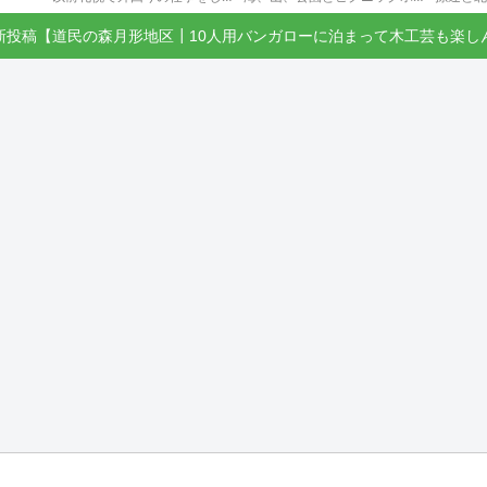
新投稿【道民の森月形地区┃10人用バンガローに泊まって木工芸も楽し