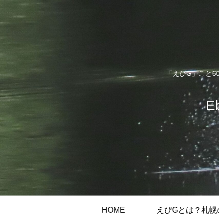
「えびG」こと6
E
HOME