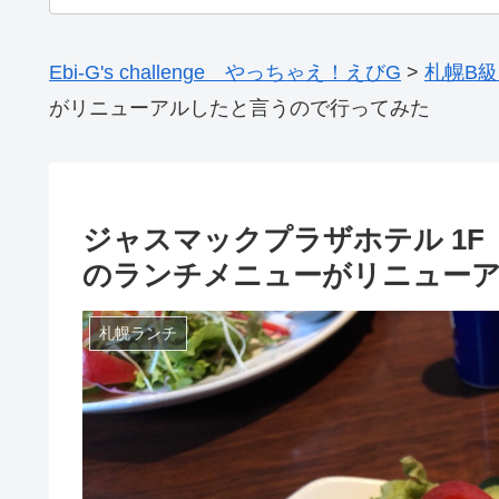
Ebi-G's challenge やっちゃえ！えびG
>
札幌B
がリニューアルしたと言うので行ってみた
ジャスマックプラザホテル 1F「
のランチメニューがリニュー
札幌ランチ