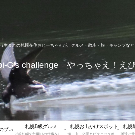
0’s生まれの札幌在住おじーちゃんが、グルメ・散歩・旅・キャンプな
bi-G's challenge やっちゃえ！え
札幌B級グルメ
札幌お出かけスポット
札幌
えびGとは？札幌のブログ運営者プロフィール
以前札幌で外回りの仕事をしていた還暦過ぎブロガー「えびG」がランチ（サラリーマンランチ、サラメシ）を中心に、おそば、ラーメン、中華、日替わりランチを「札幌Bグルメ」と題してレポートしているブログカテゴリーのページです。現在は定年後の再雇用で札幌中とはいかなまでも会社の近くのすすきの界隈や家のある札幌市南区を中心に徘徊しております。
海、山、公園とピクニックポイントや名所、旧跡などなど、、、、、札幌はもとより郊外の無理なく日帰りでいって帰ってこれるお出かけスポットを孫っち達（小学５、３年生、幼稚園年長さんの３人）とえびGがお出かけをして紹介しているページです。