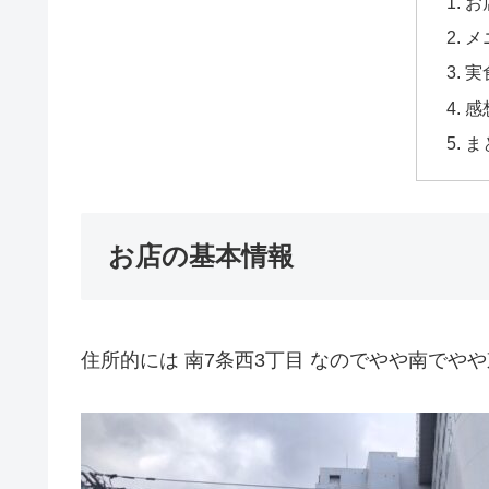
お
メ
実
感
ま
お店の基本情報
住所的には 南7条西3丁目 なのでやや南でや