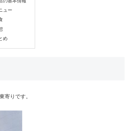
店の基本情報
ニュー
食
想
とめ
や東寄りです。