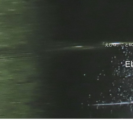
「えびG」こと6
E