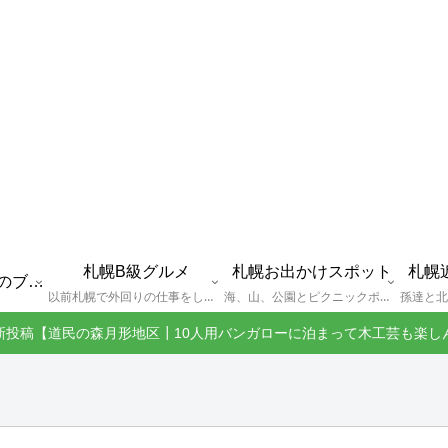
札幌B級グルメ
札幌お出かけスポット
札幌
えびGとは？札幌のブログ運営者プロフィール
以前札幌で外回りの仕事をしていた還暦過ぎブロガー「えびG」がランチ（サラリーマンランチ、サラメシ）を中心に、おそば、ラーメン、中華、日替わりランチを「札幌Bグルメ」と題してレポートしているブログカテゴリーのページです。現在は定年後の再雇用で札幌中とはいかなまでも会社の近くのすすきの界隈や家のある札幌市南区を中心に徘徊しております。
海、山、公園とピクニックポイントや名所、旧跡などなど、、、、、札幌はもとより郊外の無理なく日帰りでいって帰ってこれるお出かけスポットを孫っち達（小学５、３年生、幼稚園年長さんの３人）とえびGがお出かけをして紹介しているページです。
新投稿【道民の森月形地区┃10人用バンガローに泊まって木工芸も楽し