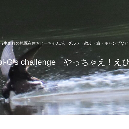
0’s生まれの札幌在住おじーちゃんが、グルメ・散歩・旅・キャンプな
bi-G's challenge やっちゃえ！え