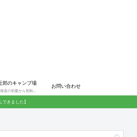
近郊のキャンプ場
お問い合わせ
孫達と北海道の初夏から初秋にかけてキャンプに出かけます。キャンプ場情報だったり料理だったり花火や遊びに虫取りとまさに「やっちゃえ！えびG」やりたい放題のブログです。
んできました】