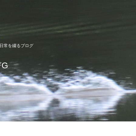
ど日常を綴るブログ
びG