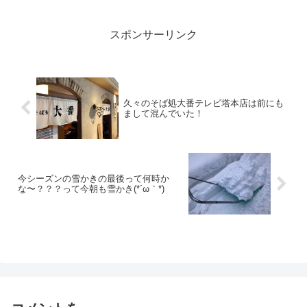
て、、、ではないのしょうが値上がって
ました。因みに、...
スポンサーリンク
久々のそば処大番テレビ塔本店は前にも
まして混んでいた！
今シーズンの雪かきの最後って何時か
な〜？？？って今朝も雪かき(*´ω｀*)