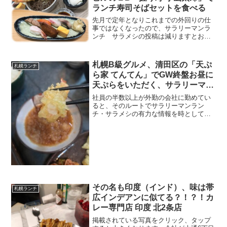
ランチ寿司そばセットを食べる
先月で定年となりこれまでの外回りの仕
事ではなくなったので、サラリーマンラ
ンチ サラメシの投稿は減りますとお伝
えしましたが残務処理があり今日は外で
のランチとなりました。お店の基本情報
仕事でいった札幌で一番家賃の高いと噂
札幌B級グルメ、清田区の「天ぷ
札幌ランチ
されている札幌日生ビルの...
ら家 てんてん」でGW終盤お昼に
天ぷらをいただく、サラリーマン
ランチ、サラメシ
社員の半数以上が外勤の会社に勤めてい
ると、そのルートでサラリーマンラン
チ・サラメシの有力な情報を時として得
ることがあります。このお店も何年か前
に会社の同僚から教えてもらったお店で
す。お店の基本情報サラリーマンのラン
チ、サラメシでお財布の中身...
その名も印度（インド）、味は帯
札幌ランチ
広インデアンに似てる？！？！カ
レー専門店 印度 北2条店
掲載されている写真をクリック、タップ