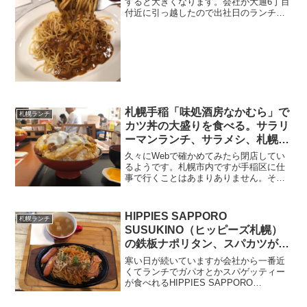
すると大きくなります。会社が大通6丁目
付近に引っ越したので出社日のランチは
ちょっと足を伸ばすと札幌駅周辺まで圏
内になりました。以前の中島公園周辺か
ら比べると無尽蔵と言っていい位にお店
があるように感じます。...
札幌手稲「味処酒房なかむら」で
札幌ランチ
カツ丼の大盛りを食べる。サラリ
ーマンランチ、サラメシ、札幌B
級グルメ
久々にWebで確かめてみたら閉店してい
るようです。札幌市内ですが手稲区に仕
事で行くことはあまりありません。そん
な手稲区でお昼お時になり意外とラーメ
ン屋さんや中華料理店の火曜日のお休み
が多くいろいろ二転三転した結果、カツ
HIPPIES SAPPORO
札幌ランチ
丼の大盛りを食べてきま...
SUSUKINO（ヒッピーズ札幌）
の鉄板ナポリタン、スパカツが値
上がっていた
寒い日が続いていますが会社から一番近
くてランチでガパオとかスパゲッティー
が食べれるHIPPIES SAPPORO
SUSUKINO（ヒッピーズ札幌）に久々に
いってみたらこのご時世に乗っかっ