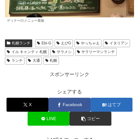
ディナーのメニュー看板
札幌ランチ
Ebi-G
えびG
やっちゃえ
イタリアン
イル キャンティ 札幌
サラメシ
サラリーマンランチ
ランチ
大通
札幌
スポンサーリンク
シェアする
X
Facebook
はてブ
LINE
コピー