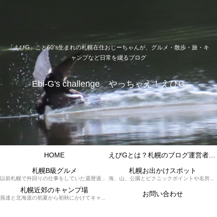
「えびG」こと60’s生まれの札幌在住おじーちゃんが、グルメ・散歩・旅・キ
ャンプなど日常を綴るブログ
Ebi-G's challenge やっちゃえ！えびG
HOME
えびGとは？札幌のブログ運営者プロフィール
札幌B級グルメ
札幌お出かけスポット
以前札幌で外回りの仕事をしていた還暦過ぎブロガー「えびG」がランチ（サラリーマンランチ、サラメシ）を中心に、おそば、ラーメン、中華、日替わりランチを「札幌Bグルメ」と題してレポートしているブログカテゴリーのページです。現在は定年後の再雇用で札幌中とはいかなまでも会社の近くのすすきの界隈や家のある札幌市南区を中心に徘徊しております。
海、山、公園とピクニックポイントや名所、旧跡などなど、、、、、札幌はもとより郊外の無理なく日帰りでいって帰ってこれるお出かけスポットを孫っち達（小学５、３年生、幼稚園年長さんの３人）とえびGがお出かけをして紹介しているページです。
札幌近郊のキャンプ場
お問い合わせ
孫達と北海道の初夏から初秋にかけてキャンプに出かけます。キャンプ場情報だったり料理だったり花火や遊びに虫取りとまさに「やっちゃえ！えびG」やりたい放題のブログです。