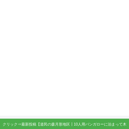
クリック⇒最新投稿【道民の森月形地区┃10人用バンガローに泊まって木