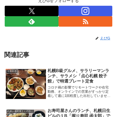
えびGをフォローする
えびG
関連記事
札幌B級グルメ、サラリーマンラ
中華料理
ンチ、サラメシ「点心札幌 餃子
館」で特選プレート定食
コロナ禍の影響でリモートワークや在宅
勤務、オンラインでの営業がすっかり定
着して週に1回程度した出社していませ
ん。このブログのサラリーマンラン、チ
サラメシ投稿も減りつつあります。そん
な中今日は会社の人とお昼ご飯を食べて
お寿司屋さんのランチ、札幌日生
札幌お寿司屋さんのランチ
きました。掲載されている...
ビルの１B「握り寿司 函太郎」で