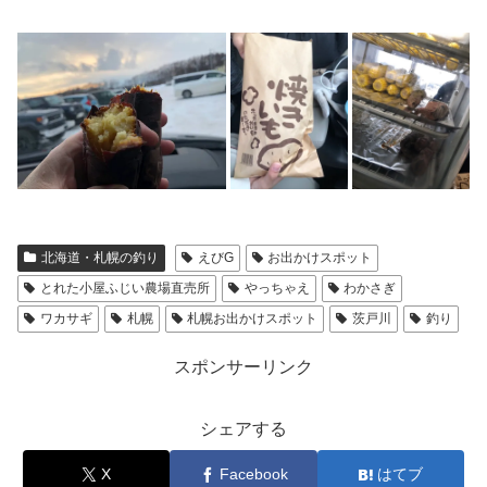
北海道・札幌の釣り
えびG
お出かけスポット
とれた小屋ふじい農場直売所
やっちゃえ
わかさぎ
ワカサギ
札幌
札幌お出かけスポット
茨戸川
釣り
スポンサーリンク
シェアする
X
Facebook
はてブ