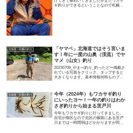
けてきて春めいてきましたがまだワカサ
ギ釣りができるということなので札幌の
北区にある茨戸川に今シーズン最後に行
ってきました。掲載されている写真をク
リック、タップすると大きくなります。
途中での出会い行く...
「ヤマベ」北海道ではそう言いま
北海道・札幌の釣り
す！年に一度の山奥（渓流）でヤ
マメ（山女）釣り
20230709_やまべ釣り_釣ったど〜掲載さ
れている写真をクリック、タップすると
大きくなります。基本情報何時ものブロ
グ更新のように基本情報に住所とかを載
せたいところですが、山菜採りと同様に
場所は勿論のこと詳しい情報は差し控え
今年（2024年）もワカサギ釣り
北海道・札幌の釣り
させていただき...
にいったヨ〜！一年の釣りはわか
さぎ釣りから始まる茨戸川
今年もワカサギ釣りに行ってきました。
自宅が南区なので北区の篠路にある茨戸
川までは一時間弱ほどかかりますが同じ
札幌市内でワカサギ釣りが楽しめます。
幸い天候に恵まれ２月のこの時期として