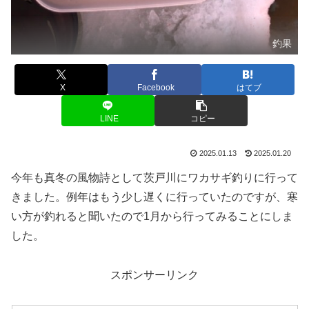
釣果
X
Facebook
はてブ
LINE
コピー
2025.01.13
2025.01.20
今年も真冬の風物詩として茨戸川にワカサギ釣りに行って
きました。例年はもう少し遅くに行っていたのですが、寒
い方が釣れると聞いたので1月から行ってみることにしま
した。
スポンサーリンク