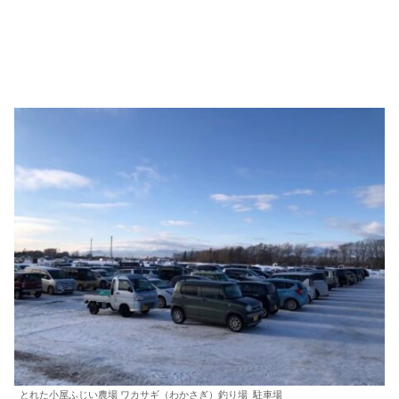
とれた小屋ふじい農場 ワカサギ（わかさぎ）釣り場_駐車場