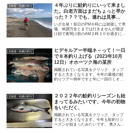
は暖かったです。お店の基本情報
４年ぶりに鮭釣りにいって来まし
北海道・札幌の釣り
20240218_茨戸川ワカサ...
た。白老方面はまだちょっと早か
った？？？でも、連れは見事
GET！！してました。
いざ出発！前日のPM６時には就寝して準
備、体調万全とまでは行きませんが寝ぼ
け顔で夜明け前のAM２時３０分過ぎに出
発!!静止画だとほぼ真っ暗画面だったので
YouTube動画をはめてみました。到着！
AMの５時前には海に到着朝焼けお天気も
ヒデキルアー半端ネ～って！一日
北海道・札幌の釣り
よくこの...
で８本釣り上げる（2023年10月
12日）オホーツク海の某所
掲載されている写真をクリック、タップ
すると大きくなります。今年の最後の鮭
釣りツアー例年ですと年に一回行くオホ
ーツク海へのサケ釣りツアーも今年は、
海水温が高いせいか？予定していた９月
上旬では思うような釣果が得られず９月
２０２２年の鮭釣りシーズンも始
北海道・札幌の釣り
末に続いて10月の上旬に...
まってるみたいです、今年の初物
をいただく、
掲載されている写真をクリック、タップ
すると大きくなります。今年も鮭釣りシ
ーズンが始まったみたいです。 奥さんの
ケイちゃんの下の娘夫婦が釣りが趣味で