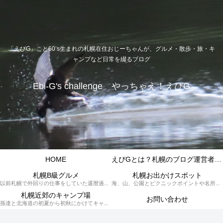
「えびG」こと60’s生まれの札幌在住おじーちゃんが、グルメ・散歩・旅・キ
ャンプなど日常を綴るブログ
Ebi-G's challenge やっちゃえ！えびG
HOME
えびGとは？札幌のブログ運営者プロフィール
札幌B級グルメ
札幌お出かけスポット
以前札幌で外回りの仕事をしていた還暦過ぎブロガー「えびG」がランチ（サラリーマンランチ、サラメシ）を中心に、おそば、ラーメン、中華、日替わりランチを「札幌Bグルメ」と題してレポートしているブログカテゴリーのページです。現在は定年後の再雇用で札幌中とはいかなまでも会社の近くのすすきの界隈や家のある札幌市南区を中心に徘徊しております。
海、山、公園とピクニックポイントや名所、旧跡などなど、、、、、札幌はもとより郊外の無理なく日帰りでいって帰ってこれるお出かけスポットを孫っち達（小学５、３年生、幼稚園年長さんの３人）とえびGがお出かけをして紹介しているページです。
札幌近郊のキャンプ場
お問い合わせ
孫達と北海道の初夏から初秋にかけてキャンプに出かけます。キャンプ場情報だったり料理だったり花火や遊びに虫取りとまさに「やっちゃえ！えびG」やりたい放題のブログです。