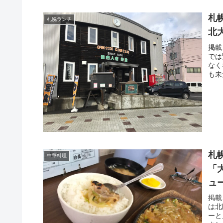
札
札幌ランチ
北
掲載
では
なく
も未
札
中華料理
「
ュ
掲載
は北
ーと