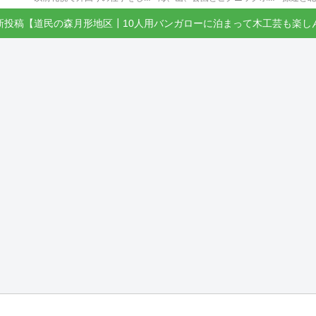
新投稿【道民の森月形地区┃10人用バンガローに泊まって木工芸も楽し