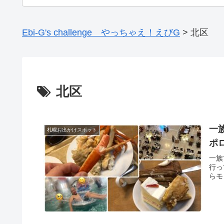
Ebi-G's challenge やっちゃえ！えびG
>
北区
北区
一
札幌お出かけスポット
ポ
一族
行っ
らモ