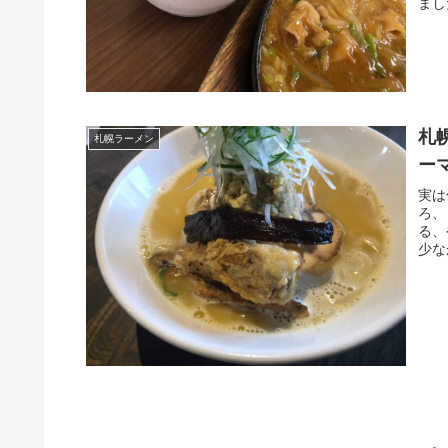
まし
札
札幌ラーメン
ー
実は
ろ、
る、
少な