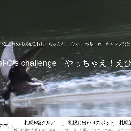
0’s生まれの札幌在住おじーちゃんが、グルメ・散歩・旅・キャンプな
bi-G's challenge やっちゃえ！え
札幌B級グルメ
札幌お出かけスポット
札幌
えびGとは？札幌のブログ運営者プロフィール
以前札幌で外回りの仕事をしていた還暦過ぎブロガー「えびG」がランチ（サラリーマンランチ、サラメシ）を中心に、おそば、ラーメン、中華、日替わりランチを「札幌Bグルメ」と題してレポートしているブログカテゴリーのページです。現在は定年後の再雇用で札幌中とはいかなまでも会社の近くのすすきの界隈や家のある札幌市南区を中心に徘徊しております。
海、山、公園とピクニックポイントや名所、旧跡などなど、、、、、札幌はもとより郊外の無理なく日帰りでいって帰ってこれるお出かけスポットを孫っち達（小学５、３年生、幼稚園年長さんの３人）とえびGがお出かけをして紹介しているページです。