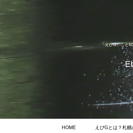
「えびG」こと6
E
HOME