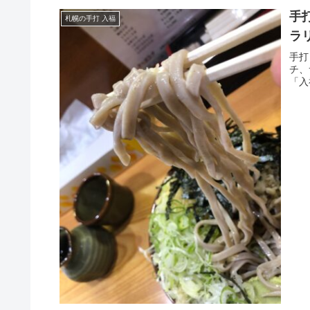
手
札幌の手打 入福
ラ
手打
チ、
「入