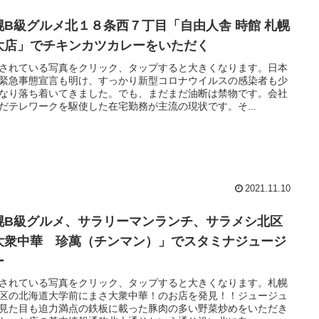
幌B級グルメ北１８条西７丁目「自由人舎 時館 札幌
大店」でチキンカツカレーをいただく
されている写真をクリック、タップすると大きくなります。日本
緊急事態宣言も明け、すっかり新型コロナウイルスの感染者も少
なり落ち着いてきました。でも、まだまだ油断は禁物です。会社
だテレワークを駆使した在宅勤務が主流の現状です。そ...
2021.11.10
幌B級グルメ、サラリーマンランチ、サラメシ北区
大衆中華 珍萬（チンマン）」でスタミナジュージ
ー
されている写真をクリック、タップすると大きくなります。札幌
区の北海道大学前にまさ大衆中華！のお店を発見！！ジュージュ
見た目も迫力満点の鉄板に載った豚肉の多い野菜炒めをいただき