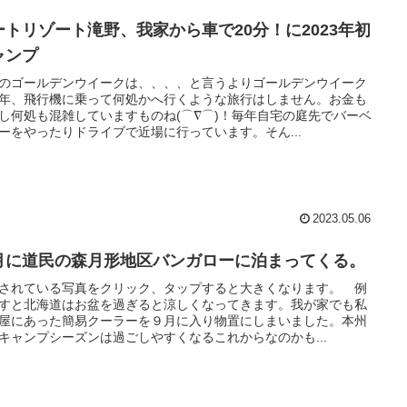
ートリゾート滝野、我家から車で20分！に2023年初
ャンプ
のゴールデンウイークは、、、、と言うよりゴールデンウイーク
年、飛行機に乗って何処かへ行くような旅行はしません。お金も
し何処も混雑していますものね(⌒∇⌒)！毎年自宅の庭先でバーベ
ーをやったりドライブで近場に行っています。そん...
2023.05.06
月に道民の森月形地区バンガローに泊まってくる。
されている写真をクリック、タップすると大きくなります。 例
すと北海道はお盆を過ぎると涼しくなってきます。我が家でも私
屋にあった簡易クーラーを９月に入り物置にしまいました。本州
キャンプシーズンは過ごしやすくなるこれからなのかも...