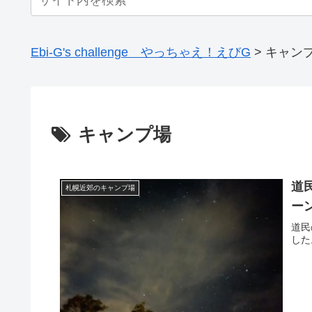
Ebi-G's challenge やっちゃえ！えびG
>
キャン
キャンプ場
道
札幌近郊のキャンプ場
ー
道民
した