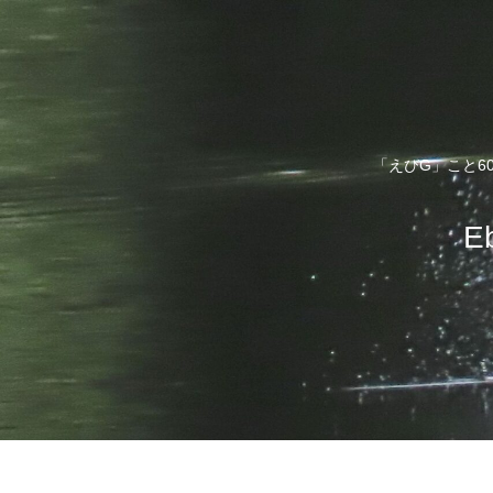
「えびG」こと6
E