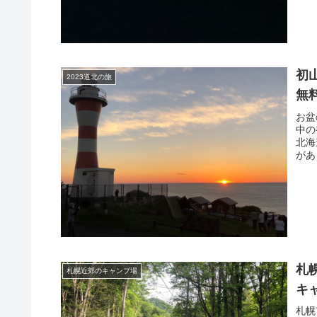
初
2023道北の旅
無
お盆
中の
北海
があ
札
札幌近郊のキャンプ場
キ
札幌