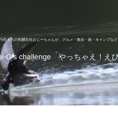
0’s生まれの札幌在住おじーちゃんが、グルメ・散歩・旅・キャンプな
bi-G's challenge やっちゃえ！え