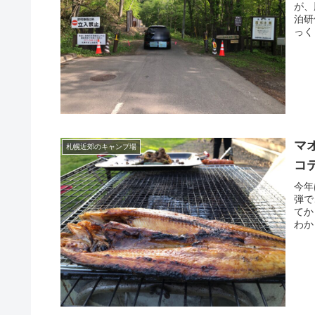
が、
泊研
っく
マ
札幌近郊のキャンプ場
コ
今年
弾で
てか
わか