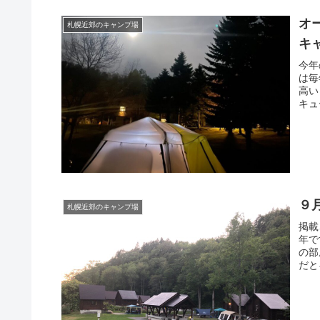
オ
札幌近郊のキャンプ場
キ
今年
は毎
高い
キュ
９
札幌近郊のキャンプ場
掲載
年で
の部
だと