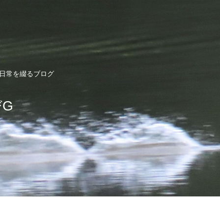
ど日常を綴るブログ
びG