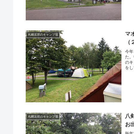
マ
札幌近郊のキャンプ場
（
今年
た。
のキ
をし
八
札幌近郊のキャンプ場
お
毎年