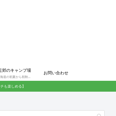
近郊のキャンプ場
お問い合わせ
孫達と北海道の初夏から初秋にかけてキャンプに出かけます。キャンプ場情報だったり料理だったり花火や遊びに虫取りとまさに「やっちゃえ！えびG」やりたい放題のブログです。
ンチも楽しめる】