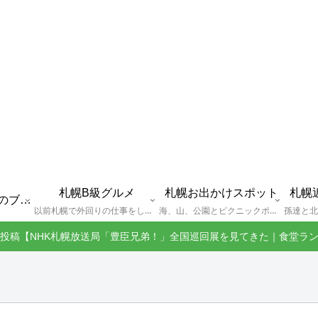
札幌B級グルメ
札幌お出かけスポット
札幌
えびGとは？札幌のブログ運営者プロフィール
以前札幌で外回りの仕事をしていた還暦過ぎブロガー「えびG」がランチ（サラリーマンランチ、サラメシ）を中心に、おそば、ラーメン、中華、日替わりランチを「札幌Bグルメ」と題してレポートしているブログカテゴリーのページです。現在は定年後の再雇用で札幌中とはいかなまでも会社の近くのすすきの界隈や家のある札幌市南区を中心に徘徊しております。
海、山、公園とピクニックポイントや名所、旧跡などなど、、、、、札幌はもとより郊外の無理なく日帰りでいって帰ってこれるお出かけスポットを孫っち達（小学５、３年生、幼稚園年長さんの３人）とえびGがお出かけをして紹介しているページです。
投稿【NHK札幌放送局「豊臣兄弟！」全国巡回展を見てきた｜食堂ラ