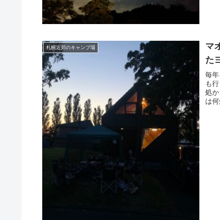
マ
札幌近郊のキャンプ場
た
毎年
も行
処か
は何