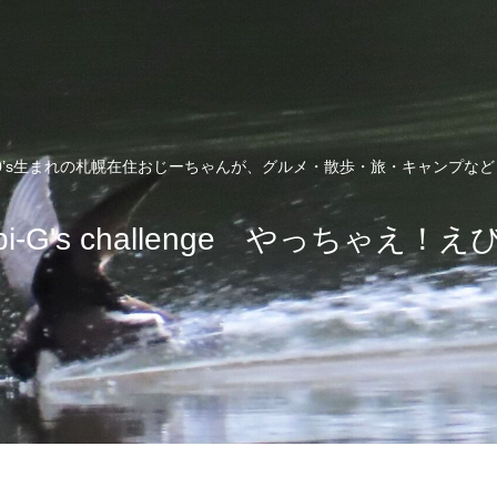
0’s生まれの札幌在住おじーちゃんが、グルメ・散歩・旅・キャンプな
bi-G's challenge やっちゃえ！え