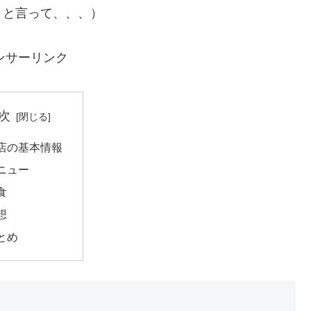
」と言って、、、）
ンサーリンク
次
店の基本情報
ニュー
食
想
とめ