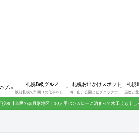
札幌B級グルメ
札幌お出かけスポット
札幌
えびGとは？札幌のブログ運営者プロフィール
以前札幌で外回りの仕事をしていた還暦過ぎブロガー「えびG」がランチ（サラリーマンランチ、サラメシ）を中心に、おそば、ラーメン、中華、日替わりランチを「札幌Bグルメ」と題してレポートしているブログカテゴリーのページです。現在は定年後の再雇用で札幌中とはいかなまでも会社の近くのすすきの界隈や家のある札幌市南区を中心に徘徊しております。
海、山、公園とピクニックポイントや名所、旧跡などなど、、、、、札幌はもとより郊外の無理なく日帰りでいって帰ってこれるお出かけスポットを孫っち達（小学５、３年生、幼稚園年長さんの３人）とえびGがお出かけをして紹介しているページです。
新投稿【道民の森月形地区┃10人用バンガローに泊まって木工芸も楽し