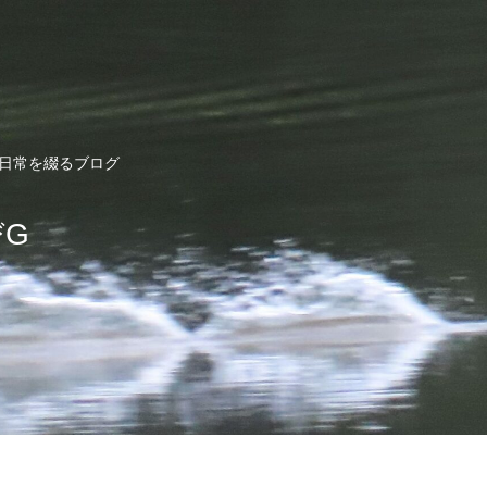
ど日常を綴るブログ
びG