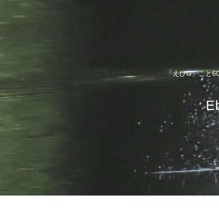
「えびG」こと6
E