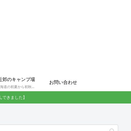
近郊のキャンプ場
お問い合わせ
孫達と北海道の初夏から初秋にかけてキャンプに出かけます。キャンプ場情報だったり料理だったり花火や遊びに虫取りとまさに「やっちゃえ！えびG」やりたい放題のブログです。
んできました】