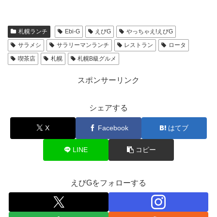
札幌ランチ
Ebi-G
えびG
やっちゃえ!えびG
サラメシ
サラリーマンランチ
レストラン
ロータ
喫茶店
札幌
札幌B級グルメ
スポンサーリンク
シェアする
X
Facebook
はてブ
LINE
コピー
えびGをフォローする