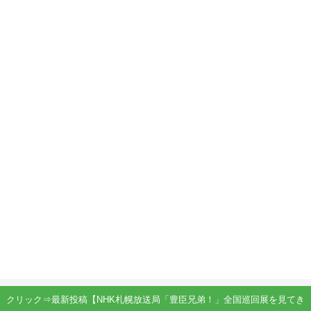
クリック⇒最新投稿【NHK札幌放送局「豊臣兄弟！」全国巡回展を見てき