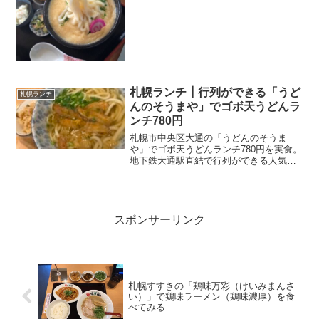
なので、このブロクの中心的なテーマで
ある「サラリーマンランチ、サラメシ」
「札幌B級グルメ」では投稿の機会がグー
ンと減ると思われます。...
札幌ランチ┃行列ができる「うど
札幌ランチ
んのそうまや」でゴボ天うどんラ
ンチ780円
札幌市中央区大通の「うどんのそうま
や」でゴボ天うどんランチ780円を実食。
地下鉄大通駅直結で行列ができる人気店
のメニューや価格、うどんの味、コスパ
の良さを写真付きで紹介します。
スポンサーリンク
札幌すすきの「鶏味万彩（けいみまんさ
い）」で鶏味ラーメン（鶏味濃厚）を食
べてみる