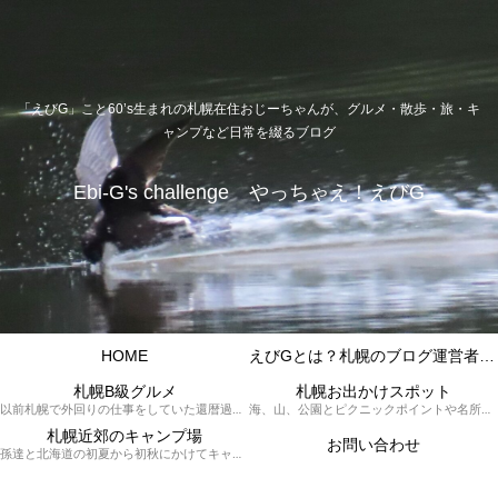
「えびG」こと60’s生まれの札幌在住おじーちゃんが、グルメ・散歩・旅・キ
ャンプなど日常を綴るブログ
Ebi-G's challenge やっちゃえ！えびG
HOME
えびGとは？札幌のブログ運営者プロフィール
札幌B級グルメ
札幌お出かけスポット
以前札幌で外回りの仕事をしていた還暦過ぎブロガー「えびG」がランチ（サラリーマンランチ、サラメシ）を中心に、おそば、ラーメン、中華、日替わりランチを「札幌Bグルメ」と題してレポートしているブログカテゴリーのページです。現在は定年後の再雇用で札幌中とはいかなまでも会社の近くのすすきの界隈や家のある札幌市南区を中心に徘徊しております。
海、山、公園とピクニックポイントや名所、旧跡などなど、、、、、札幌はもとより郊外の無理なく日帰りでいって帰ってこれるお出かけスポットを孫っち達（小学５、３年生、幼稚園年長さんの３人）とえびGがお出かけをして紹介しているページです。
札幌近郊のキャンプ場
お問い合わせ
孫達と北海道の初夏から初秋にかけてキャンプに出かけます。キャンプ場情報だったり料理だったり花火や遊びに虫取りとまさに「やっちゃえ！えびG」やりたい放題のブログです。