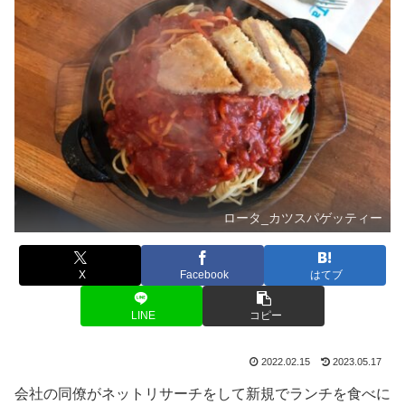
ロータ_カツスパゲッティー
X
Facebook
はてブ
LINE
コピー
2022.02.15
2023.05.17
会社の同僚がネットリサーチをして新規でランチを食べに