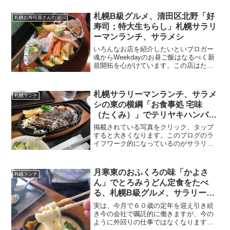
で終わったので奥さんのケイちゃんとラ
ンチデートをしてきました。掲載されて
札幌B級グルメ、清田区北野「好
札幌お寿司屋さんのランチ
いる写真をクリック、タッ...
寿司；特大生ちらし」札幌サラリ
ーマンランチ、サラメシ
いろんなお店を紹介したいといブロガー
魂からWeekdayのお昼ご飯はなるべく新
規開拓を心がけています。この店はたま
たま自分のサイトがどんなキーワードで
検索エンジン（google）で引っかかるん
だろー？？？と「札幌B級グルメう、札幌
札幌サラリーマンランチ、サラメ
札幌ランチ
サラリーマ...
シの東の横綱「お食事処 宅味
（たくみ）」でテリヤキハンバー
ク
掲載されている写真をクリック、タップ
すると大きくなります。このブログのラ
イフワーク的になっているのがサラリー
マンランチ、サラメシと称して外回りの
仕事の途中に取る昼食、ランチのレポー
トです。お寿司屋さんのランチやお蕎
月寒東のおふくろの味「かよさ
札幌ランチ
麦、ラーメンなどと紹介して...
ん」でとろみうどん定食をたべ
る、札幌B級グルメ、サラリーマ
ンランチ、サラメシ
実は、今月で６０歳の定年を迎え引き続
き今の会社で嘱託的に働きますが、今の
ように外回りの仕事ではなくなります。