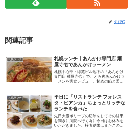
えびG
関連記事
札幌ランチ┃あんかけ専門店 麺
札幌ランチ
屋寺壱であんかけラーメン
札幌中心部・緑苑ビル地下の「あんかけ
専門店 麺屋寺壱」で、とろ肉あんかけラ
ーメンを実食レビュー。甘めの餡と柔ら
かい豚バラ肉が特徴でボリュームも満
点。メニューや混雑状況、店内の様子も
詳しく紹介。
平日に「リストランテ フォレス
札幌ランチ
タ・ビアンカ」ちょっとリッチな
ランチを食べた
先日大腸ポリープの切除をしてその結果
を聞きに病院へ行く為に今日はお休みを
いただきました。検査結果はまたこのブ
ログでご報告するとして、病院が午前中