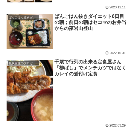
2023.12.11
ばんごはん抜きダイエット6日目
ばんごはん抜きダイエットブログ
の朝；前日の朝はセコマのお弁当
からの藻岩山登山
2022.10.31
千歳で行列の出来る定食屋さん
札幌在住のブロガーえびGのブログ（徒然）
「柳ばし」でメンチカツではなく
カレイの煮付け定食
2022.03.29