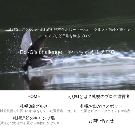
「えびG」こと60’s生まれの札幌在住おじーちゃんが、グルメ・散歩・旅・キ
ャンプなど日常を綴るブログ
Ebi-G's challenge やっちゃえ！えびG
HOME
えびGとは？札幌のブログ運営者プロフィール
札幌B級グルメ
札幌お出かけスポット
以前札幌で外回りの仕事をしていた還暦過ぎブロガー「えびG」がランチ（サラリーマンランチ、サラメシ）を中心に、おそば、ラーメン、中華、日替わりランチを「札幌Bグルメ」と題してレポートしているブログカテゴリーのページです。現在は定年後の再雇用で札幌中とはいかなまでも会社の近くのすすきの界隈や家のある札幌市南区を中心に徘徊しております。
海、山、公園とピクニックポイントや名所、旧跡などなど、、、、、札幌はもとより郊外の無理なく日帰りでいって帰ってこれるお出かけスポットを孫っち達（小学５、３年生、幼稚園年長さんの３人）とえびGがお出かけをして紹介しているページです。
札幌近郊のキャンプ場
お問い合わせ
孫達と北海道の初夏から初秋にかけてキャンプに出かけます。キャンプ場情報だったり料理だったり花火や遊びに虫取りとまさに「やっちゃえ！えびG」やりたい放題のブログです。