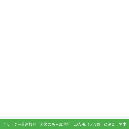
クリック⇒最新投稿【道民の森月形地区┃10人用バンガローに泊まって木