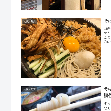
そ
札幌お蕎麦
出勤
かと
こと
みの
そ
札幌お蕎麦
福
すっ
なく