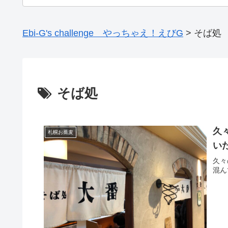
Ebi-G's challenge やっちゃえ！えびG
>
そば処
そば処
久
札幌お蕎麦
い
久々
混ん