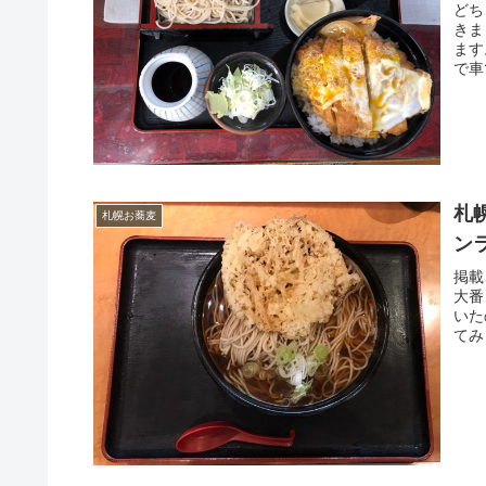
どち
きま
ます
で車
札
札幌お蕎麦
ン
掲載
大番
いた
てみ