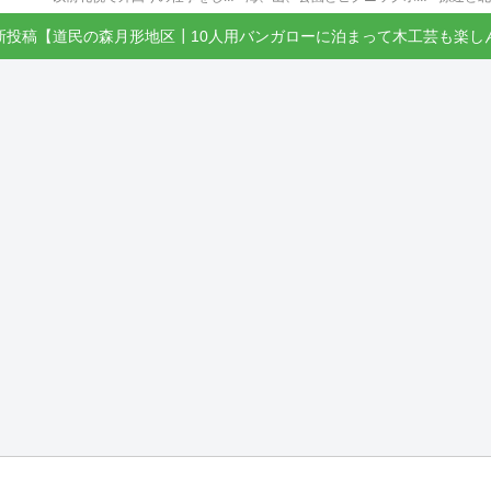
新投稿【道民の森月形地区┃10人用バンガローに泊まって木工芸も楽し