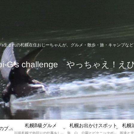
0’s生まれの札幌在住おじーちゃんが、グルメ・散歩・旅・キャンプな
bi-G's challenge やっちゃえ！え
札幌B級グルメ
札幌お出かけスポット
札幌
えびGとは？札幌のブログ運営者プロフィール
以前札幌で外回りの仕事をしていた還暦過ぎブロガー「えびG」がランチ（サラリーマンランチ、サラメシ）を中心に、おそば、ラーメン、中華、日替わりランチを「札幌Bグルメ」と題してレポートしているブログカテゴリーのページです。現在は定年後の再雇用で札幌中とはいかなまでも会社の近くのすすきの界隈や家のある札幌市南区を中心に徘徊しております。
海、山、公園とピクニックポイントや名所、旧跡などなど、、、、、札幌はもとより郊外の無理なく日帰りでいって帰ってこれるお出かけスポットを孫っち達（小学５、３年生、幼稚園年長さんの３人）とえびGがお出かけをして紹介しているページです。