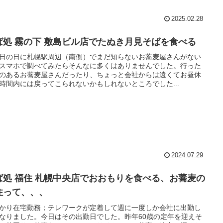
2025.02.28
ば処 霧の下 敷島ビル店でたぬき月見そばを食べる
日の日に札幌駅周辺（南側）でまだ知らないお蕎麦屋さんがない
スマホで調べてみたらそんなに多くはありませんでした。行った
のあるお蕎麦屋さんだったり、ちょっと会社からは遠くてお昼休
時間内には戻ってこられないかもしれないところでした...
2024.07.29
ば処 福住 札幌中央店でおおもりを食べる、お蕎麦の
住って、、、
かり在宅勤務；テレワークが定着して週に一度しか会社に出勤し
なりました。今日はその出勤日でした。昨年60歳の定年を迎えそ