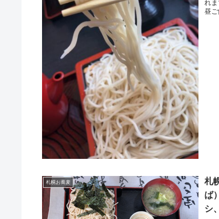
れま
昼ご
札
札幌お蕎麦
ば
シ