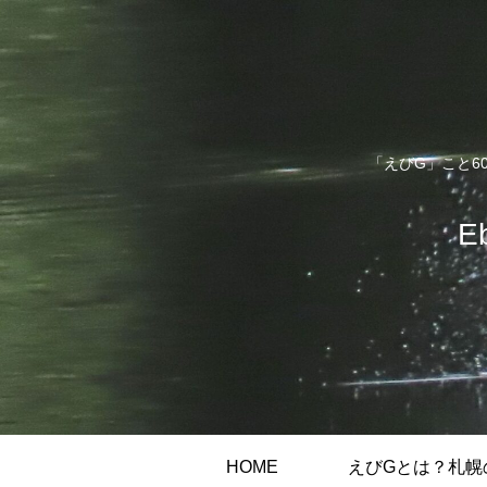
「えびG」こと6
E
HOME