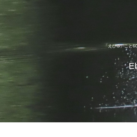
「えびG」こと6
E