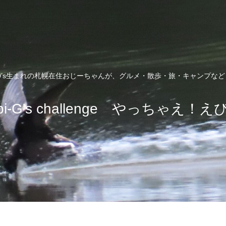
0’s生まれの札幌在住おじーちゃんが、グルメ・散歩・旅・キャンプな
bi-G's challenge やっちゃえ！え