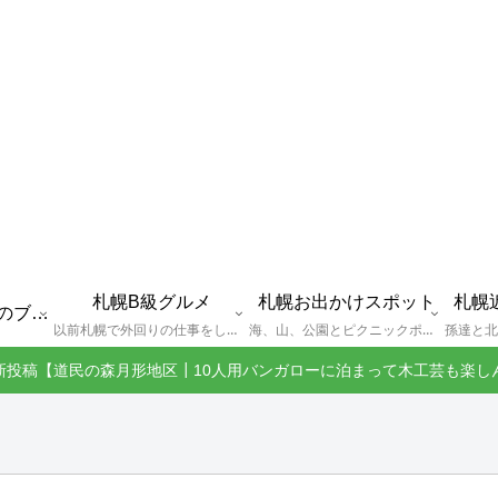
札幌B級グルメ
札幌お出かけスポット
札幌
えびGとは？札幌のブログ運営者プロフィール
以前札幌で外回りの仕事をしていた還暦過ぎブロガー「えびG」がランチ（サラリーマンランチ、サラメシ）を中心に、おそば、ラーメン、中華、日替わりランチを「札幌Bグルメ」と題してレポートしているブログカテゴリーのページです。現在は定年後の再雇用で札幌中とはいかなまでも会社の近くのすすきの界隈や家のある札幌市南区を中心に徘徊しております。
海、山、公園とピクニックポイントや名所、旧跡などなど、、、、、札幌はもとより郊外の無理なく日帰りでいって帰ってこれるお出かけスポットを孫っち達（小学５、３年生、幼稚園年長さんの３人）とえびGがお出かけをして紹介しているページです。
新投稿【道民の森月形地区┃10人用バンガローに泊まって木工芸も楽し