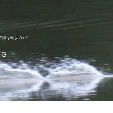
ど日常を綴るブログ
びG