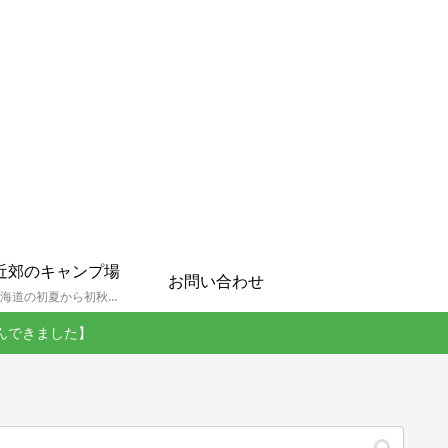
近郊のキャンプ場
お問い合わせ
孫達と北海道の初夏から初秋にかけてキャンプに出かけます。キャンプ場情報だったり料理だったり花火や遊びに虫取りとまさに「やっちゃえ！えびG」やりたい放題のブログです。
んできました】