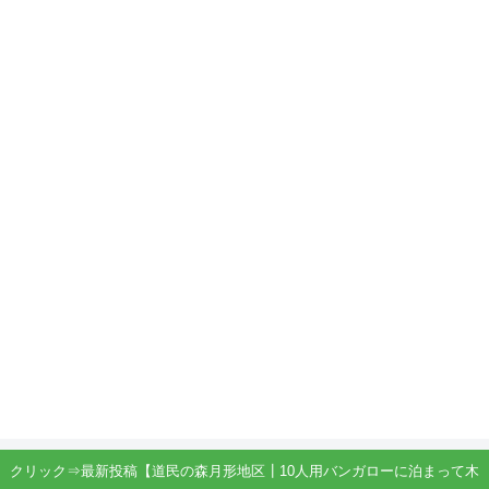
クリック⇒最新投稿【道民の森月形地区┃10人用バンガローに泊まって木