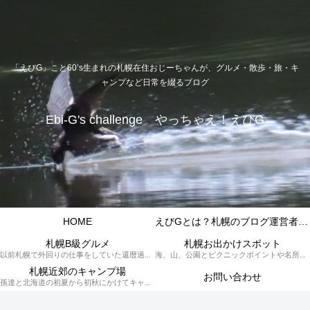
「えびG」こと60’s生まれの札幌在住おじーちゃんが、グルメ・散歩・旅・キ
ャンプなど日常を綴るブログ
Ebi-G's challenge やっちゃえ！えびG
HOME
えびGとは？札幌のブログ運営者プロフィール
札幌B級グルメ
札幌お出かけスポット
以前札幌で外回りの仕事をしていた還暦過ぎブロガー「えびG」がランチ（サラリーマンランチ、サラメシ）を中心に、おそば、ラーメン、中華、日替わりランチを「札幌Bグルメ」と題してレポートしているブログカテゴリーのページです。現在は定年後の再雇用で札幌中とはいかなまでも会社の近くのすすきの界隈や家のある札幌市南区を中心に徘徊しております。
海、山、公園とピクニックポイントや名所、旧跡などなど、、、、、札幌はもとより郊外の無理なく日帰りでいって帰ってこれるお出かけスポットを孫っち達（小学５、３年生、幼稚園年長さんの３人）とえびGがお出かけをして紹介しているページです。
札幌近郊のキャンプ場
お問い合わせ
孫達と北海道の初夏から初秋にかけてキャンプに出かけます。キャンプ場情報だったり料理だったり花火や遊びに虫取りとまさに「やっちゃえ！えびG」やりたい放題のブログです。