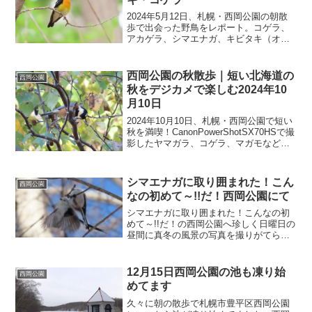
2024年5月12日、札幌・西岡公園の朝散
歩で出会った野鳥をレポート。コゲラ、
アカゲラ、シマエナガ、キビタキ（オ
ス）、ヒヨドリなど、春の公園で観察で
きる鳥たちを写真付きで紹介します。
西岡公園の秋散歩｜短い北海道の
西岡公園
秋をデジカメで楽しむ2024年10
月10日
2024年10月10日、札幌・西岡公園で短い
秋を満喫！CanonPowerShotSX70HSで撮
影したヤマガラ、コゲラ、マガモなど野
鳥たちの可愛い姿や湖と遊歩道の風景を
朝の散歩で紹介します。
シマエナガに取り囲まれた！こん
西岡公園
なの初めて～!!だ！西岡公園にて
シマエナガに取り囲まれた！こんなの初
めて～!!だ！の西岡公園へ珍しく日曜日の
昼間に真冬の風景の写真を撮りがてら散
歩に行ったら、最初は静寂の世界だった
のですが帰り間際にシマエナガさんをは
じめ鳥さんたちの襲来を受けました。
12月15日西岡公園の池も凍り始
西岡公園
めてます
久々に朝の散歩で札幌市豊平区西岡公園