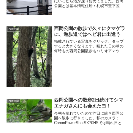
にいったら池が凍り始めてました。西岡
公園とは基本情報住所：札幌市豊平区西
岡４８７番地電話番号：011-582-0050管
理事務所開館時間：9:00～17:00休館日：
火・水曜日（12月～3月）／火曜日（4...
西岡公園の散歩で久々にクマゲラ
西岡公園
に、遊歩道ではヘビ君に出逢う
掲載されている写真をクリック、タップ
すると大きくなります。晴れた日の朝の
何時もの西岡公園散歩もハリオアマツバ
メ狙いのカメラマン達もだいぶ少なくな
り、暑さを避けて朝の内に散歩をしに来
る人や、夏休みで虫取りに来る親子連れ
が見受けられるようになり...
西岡公園への散歩2日続けてシマ
西岡公園
エナガさんにも会えたヨ！
今朝も晴れていたので昨日に続き西岡公
園へ散歩に行きました。私のカメラ；
CanonPowerShotSX70HSでは晴れ日と曇
りの日では写真の出来が著しく違ってく
るので晴れた日は絶好のチャンス日で