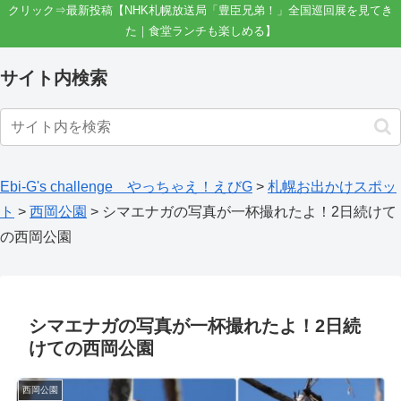
クリック⇒最新投稿【NHK札幌放送局「豊臣兄弟！」全国巡回展を見てき
た｜食堂ランチも楽しめる】
サイト内検索
Ebi-G's challenge やっちゃえ！えびG
>
札幌お出かけスポッ
ト
>
西岡公園
>
シマエナガの写真が一杯撮れたよ！2日続けて
の西岡公園
シマエナガの写真が一杯撮れたよ！2日続
けての西岡公園
西岡公園