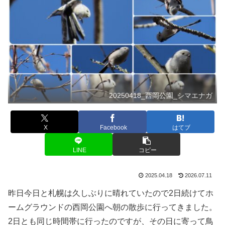
20250418_西岡公園_シマエナガ
X
Facebook
はてブ
LINE
コピー
2025.04.18
2026.07.11
昨日今日と札幌は久しぶりに晴れていたので2日続けてホ
ームグラウンドの西岡公園へ朝の散歩に行ってきました。
2日とも同じ時間帯に行ったのですが、その日に寄って鳥