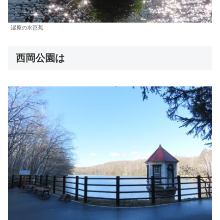
湿原の水芭蕉
西岡公園は