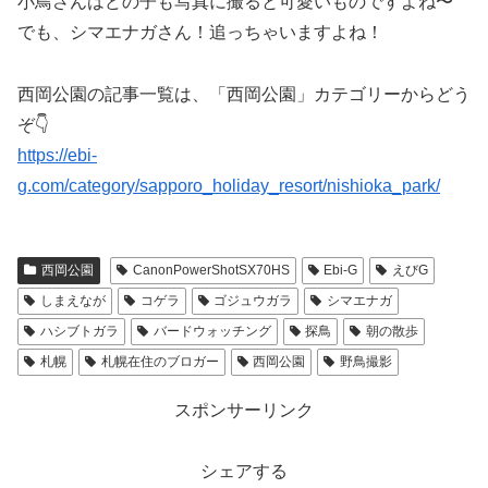
小鳥さんはどの子も写真に撮ると可愛いものですよね〜
でも、シマエナガさん！追っちゃいますよね！
西岡公園の記事一覧は、「西岡公園」カテゴリーからどう
ぞ👇
https://ebi-
g.com/category/sapporo_holiday_resort/nishioka_park/
西岡公園
CanonPowerShotSX70HS
Ebi-G
えびG
しまえなが
コゲラ
ゴジュウガラ
シマエナガ
ハシブトガラ
バードウォッチング
探鳥
朝の散歩
札幌
札幌在住のブロガー
西岡公園
野鳥撮影
スポンサーリンク
シェアする