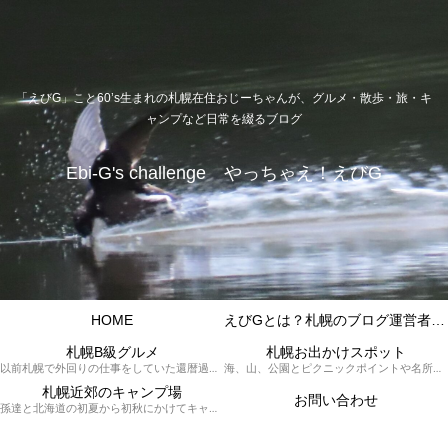
「えびG」こと60’s生まれの札幌在住おじーちゃんが、グルメ・散歩・旅・キ
ャンプなど日常を綴るブログ
Ebi-G's challenge やっちゃえ！えびG
HOME
えびGとは？札幌のブログ運営者プロフィール
札幌B級グルメ
札幌お出かけスポット
以前札幌で外回りの仕事をしていた還暦過ぎブロガー「えびG」がランチ（サラリーマンランチ、サラメシ）を中心に、おそば、ラーメン、中華、日替わりランチを「札幌Bグルメ」と題してレポートしているブログカテゴリーのページです。現在は定年後の再雇用で札幌中とはいかなまでも会社の近くのすすきの界隈や家のある札幌市南区を中心に徘徊しております。
海、山、公園とピクニックポイントや名所、旧跡などなど、、、、、札幌はもとより郊外の無理なく日帰りでいって帰ってこれるお出かけスポットを孫っち達（小学５、３年生、幼稚園年長さんの３人）とえびGがお出かけをして紹介しているページです。
札幌近郊のキャンプ場
お問い合わせ
孫達と北海道の初夏から初秋にかけてキャンプに出かけます。キャンプ場情報だったり料理だったり花火や遊びに虫取りとまさに「やっちゃえ！えびG」やりたい放題のブログです。