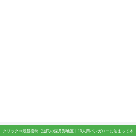
クリック⇒最新投稿【道民の森月形地区┃10人用バンガローに泊まって木