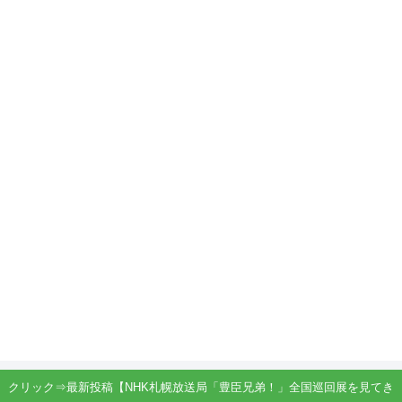
クリック⇒最新投稿【NHK札幌放送局「豊臣兄弟！」全国巡回展を見てき