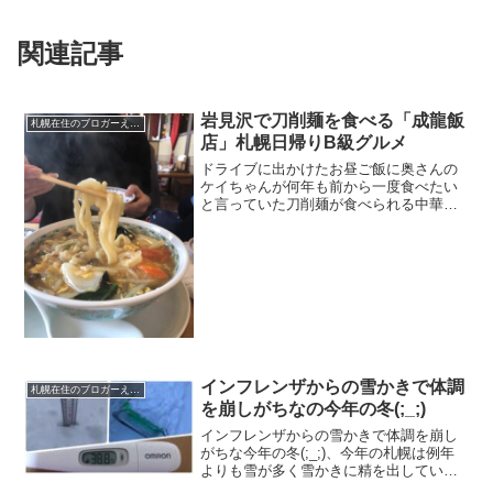
関連記事
岩見沢で刀削麺を食べる「成龍飯
札幌在住のブロガーえびGのブログ（徒然）
店」札幌日帰りB級グルメ
ドライブに出かけたお昼ご飯に奥さんの
ケイちゃんが何年も前から一度食べたい
と言っていた刀削麺が食べられる中華料
理屋さんが岩見沢にあるので寄ってみま
した。お店の基本情報国道12号線を札幌
方面から旭川に向かうと岩見沢の中心部
を超えた辺り右側にあり...
インフレンザからの雪かきで体調
札幌在住のブロガーえびGのブログ（徒然）
を崩しがちなの今年の冬(;_;)
インフレンザからの雪かきで体調を崩し
がちな今年の冬(;_;)、今年の札幌は例年
よりも雪が多く雪かきに精を出していま
すが疲れがたたったのか 体調崩しブログ