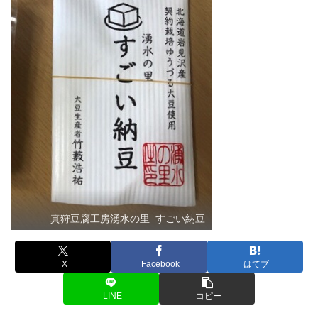
真狩豆腐工房湧水の里_すごい納豆
X
Facebook
はてブ
LINE
コピー