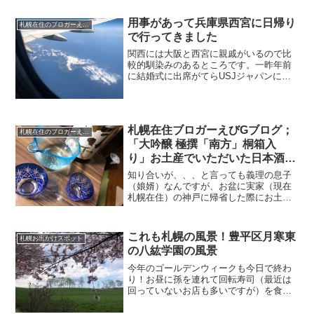
や SNS の更新もままなりません。
用事があって兵庫県西宮に日帰り
札幌在住のブロガーえびGのブログ（徒然）
で行ってきました
関西には大阪と西宮に親戚がいるので比
較的馴染みのあるところです。一昨年前
に結婚式に出席がてらUSJジャパンに行
ったりしましたが今回少々用事があり日
帰りで行ってきました。札幌から東京は
仕事で何度か日帰りをしたことがありま
すか関西もやれば日帰り...
札幌在住ブロガーえびGブログ；
札幌在住のブロガーえびGのブログ（徒然）
「大吟醸 極撰「南方」桐箱入
り」お土産でいただいた日本酒
が、、、、
知り合いが、、、と言っても義理の息子
（娘婿）なんですが、お盆に実家（現在
札幌在住）の神戸に帰省した際にお土産
を買ってきてくれました。お酒が好きだ
と知っているので日本酒を買ってきてく
れたようです。きりの木箱に入っていて
これも札幌の風景！豊平区月寒東
札幌お出かけスポット
高級そうだったので開けな...
の八紘学園の風景
今年のゴールデンウィークも今日で終わ
り！お昼に孫を連れて回転寿司（最近は
回っていないお店も多いですが）を食べ
に行ってきました。お寿司も美味しかっ
たのですが、順番を待っている間に一人