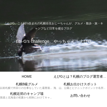
「えびG」こと60’s生まれの札幌在住おじーちゃんが、グルメ・散歩・旅・キ
ャンプなど日常を綴るブログ
Ebi-G's challenge やっちゃえ！えびG
HOME
えびGとは？札幌のブログ運営者プロフィール
札幌B級グルメ
札幌お出かけスポット
以前札幌で外回りの仕事をしていた還暦過ぎブロガー「えびG」がランチ（サラリーマンランチ、サラメシ）を中心に、おそば、ラーメン、中華、日替わりランチを「札幌Bグルメ」と題してレポートしているブログカテゴリーのページです。現在は定年後の再雇用で札幌中とはいかなまでも会社の近くのすすきの界隈や家のある札幌市南区を中心に徘徊しております。
海、山、公園とピクニックポイントや名所、旧跡などなど、、、、、札幌はもとより郊外の無理なく日帰りでいって帰ってこれるお出かけスポットを孫っち達（小学５、３年生、幼稚園年長さんの３人）とえびGがお出かけをして紹介しているページです。
札幌近郊のキャンプ場
お問い合わせ
孫達と北海道の初夏から初秋にかけてキャンプに出かけます。キャンプ場情報だったり料理だったり花火や遊びに虫取りとまさに「やっちゃえ！えびG」やりたい放題のブログです。