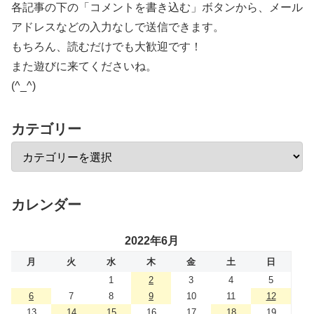
各記事の下の「コメントを書き込む」ボタンから、メール
アドレスなどの入力なしで送信できます。
もちろん、読むだけでも大歓迎です！
また遊びに来てくださいね。
(^_^)
カテゴリー
カレンダー
2022年6月
月
火
水
木
金
土
日
1
2
3
4
5
6
7
8
9
10
11
12
13
14
15
16
17
18
19