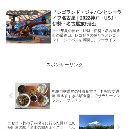
抜け出してちょっと歩いてみたら桜が綺
麗に咲いていました。八紘...
「レゴランド・ジャパンとシーラ
2022 神戸・USJ・伊勢・レゴランド旅行記
イフ名古屋｜2022神戸・USJ・
伊勢・名古屋旅行記」
2022年夏の神戸・USJ・伊勢・名古屋旅
行の最終日。レゴ好きの孫たちとレゴラ
ンド・ジャパンを満喫し、シーライフ名
古屋や中部国際空港セントレアまでの様
子を写真付きで紹介します。
スポンサーリンク
札幌市交通局の社員食堂？「札幌市交通
局 豊水すすきの駅食堂」でサラリーマン
ランチ、サラメシ
ニセコへ竹の子を採りに行った帰りに京
極町道の駅「名水の郷きょうごく」「ふ