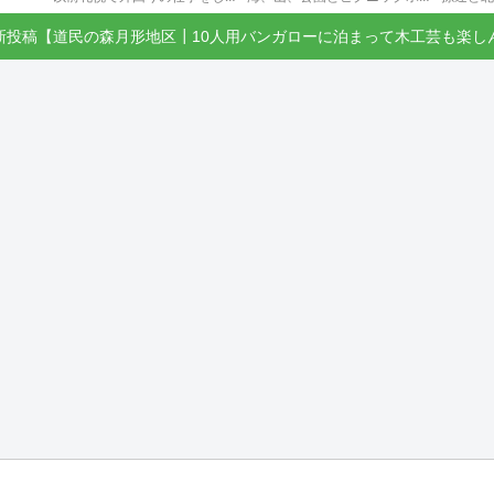
新投稿【道民の森月形地区┃10人用バンガローに泊まって木工芸も楽し