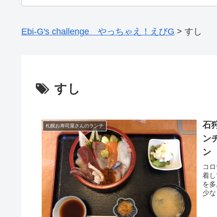
Ebi-G's challenge やっちゃえ！えびG
>
すし
すし
石
札幌お寿司屋さんのランチ
ン
ン
コロ
着し
を多
少な