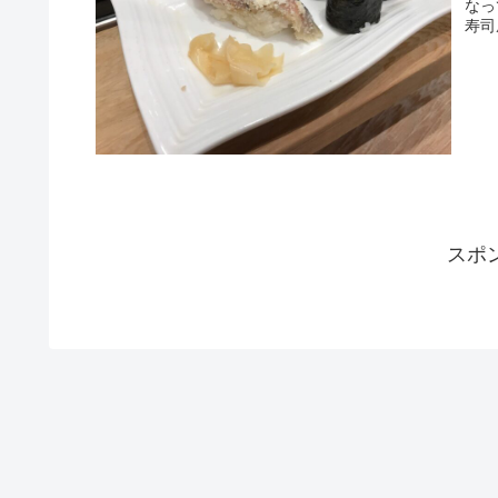
なっ
寿司
スポ