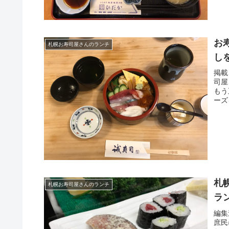
お
札幌お寿司屋さんのランチ
し
掲載
司屋
もう
ーズ
札
札幌お寿司屋さんのランチ
ラ
編集
庶民