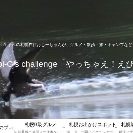
0’s生まれの札幌在住おじーちゃんが、グルメ・散歩・旅・キャンプな
bi-G's challenge やっちゃえ！え
札幌B級グルメ
札幌お出かけスポット
札幌
えびGとは？札幌のブログ運営者プロフィール
以前札幌で外回りの仕事をしていた還暦過ぎブロガー「えびG」がランチ（サラリーマンランチ、サラメシ）を中心に、おそば、ラーメン、中華、日替わりランチを「札幌Bグルメ」と題してレポートしているブログカテゴリーのページです。現在は定年後の再雇用で札幌中とはいかなまでも会社の近くのすすきの界隈や家のある札幌市南区を中心に徘徊しております。
海、山、公園とピクニックポイントや名所、旧跡などなど、、、、、札幌はもとより郊外の無理なく日帰りでいって帰ってこれるお出かけスポットを孫っち達（小学５、３年生、幼稚園年長さんの３人）とえびGがお出かけをして紹介しているページです。