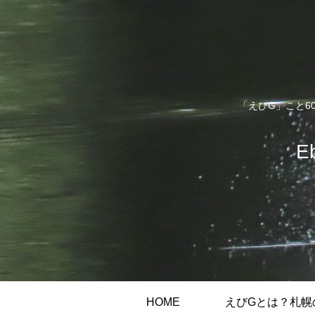
「えびG」こと6
E
HOME