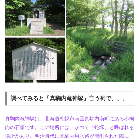
調べてみると「真駒内竜神塚」言う祠で、、、
真駒内竜神塚は、北海道札幌市南区真駒内南町にある小祠
内の石像です。この場所には、かつて「蛇塚」と呼ばれる
場所があり、明治時代に真駒内用水路が開削された際に、