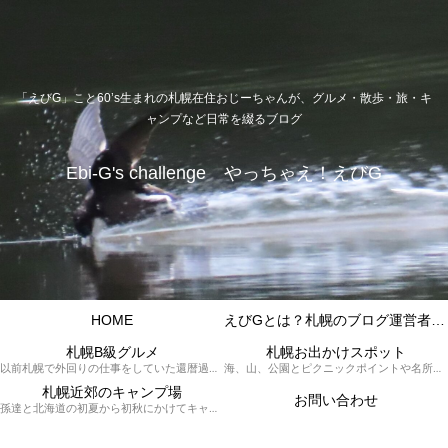
「えびG」こと60’s生まれの札幌在住おじーちゃんが、グルメ・散歩・旅・キ
ャンプなど日常を綴るブログ
Ebi-G's challenge やっちゃえ！えびG
HOME
えびGとは？札幌のブログ運営者プロフィール
札幌B級グルメ
札幌お出かけスポット
以前札幌で外回りの仕事をしていた還暦過ぎブロガー「えびG」がランチ（サラリーマンランチ、サラメシ）を中心に、おそば、ラーメン、中華、日替わりランチを「札幌Bグルメ」と題してレポートしているブログカテゴリーのページです。現在は定年後の再雇用で札幌中とはいかなまでも会社の近くのすすきの界隈や家のある札幌市南区を中心に徘徊しております。
海、山、公園とピクニックポイントや名所、旧跡などなど、、、、、札幌はもとより郊外の無理なく日帰りでいって帰ってこれるお出かけスポットを孫っち達（小学５、３年生、幼稚園年長さんの３人）とえびGがお出かけをして紹介しているページです。
札幌近郊のキャンプ場
お問い合わせ
孫達と北海道の初夏から初秋にかけてキャンプに出かけます。キャンプ場情報だったり料理だったり花火や遊びに虫取りとまさに「やっちゃえ！えびG」やりたい放題のブログです。