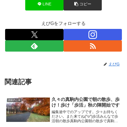
LINE
コピー
えびGをフォローする
えびG
関連記事
久々の真駒内公園で朝の散歩、歩
真駒内公園
け！歩け「歩活」秋の陣開始です
編集途中でのアップです。少々お待ちく
ださい。また来てね(^o^)歩活みんなで歩
活朝の散歩真駒内公園朝の散歩で真駒内
公園鳥さんツムギあの巣穴は紅葉今日の