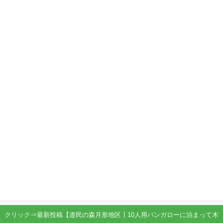
クリック⇒最新投稿【道民の森月形地区┃10人用バンガローに泊まって木