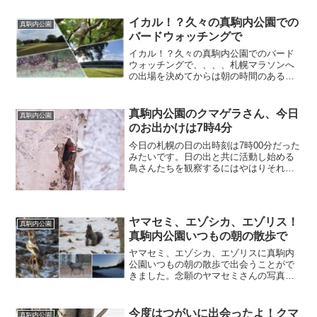
つぶやき；まとめ
イカル！？久々の真駒内公園での
真駒内公園
バードウォッチングで
イカル！？久々の真駒内公園でのバード
ウォッチングで、、、、札幌マラソンへ
の出場を決めてからは朝の時間のある時
はランニングでカメラを持った朝の真駒
内公園や西岡公園への朝の散歩は久しぶ
りでした。
真駒内公園のクマゲラさん、今日
真駒内公園
のお出かけは7時4分
今日の札幌の日の出時刻は7時00分だった
みたいです。日の出と共に活動し始める
鳥さんたちを観察するにはやはりそれな
りに朝早い時間に行かないと駄目です。
しかしいつも散歩に行っている真駒内公
園は6時半じゃないと駐車場のゲートが開
きません。今年の冬...
ヤマセミ、エゾシカ、エゾリス！
真駒内公園
真駒内公園いつもの朝の散歩で
ヤマセミ、エゾシカ、エゾリスに真駒内
公園いつもの朝の散歩で出会うことがで
きました。念願のヤマセミさんの写真も
いっぱいとりました。
今度はつがいに出会ったよ！クマ
真駒内公園