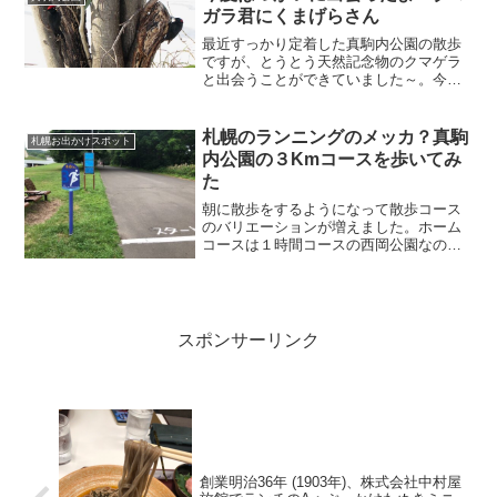
ガラ君にくまげらさん
最近すっかり定着した真駒内公園の散歩
ですが、とうとう天然記念物のクマゲラ
と出会うことができていました～。今日
もまた出会えたて今日は何と！つがいで
見ることができました～掲載されている
写真をクリック、タップすると大きくな
札幌のランニングのメッカ？真駒
札幌お出かけスポット
ります。クマゲラ君（オス...
内公園の３Kmコースを歩いてみ
た
朝に散歩をするようになって散歩コース
のバリエーションが増えました。ホーム
コースは１時間コースの西岡公園なので
すが、ちょっと足を伸ばすと真駒内公園
にまで行って帰ってこれます。掲載され
ている写真をクリック、タップすると大
きくなります。基本情報真...
スポンサーリンク
創業明治36年 (1903年)、株式会社中村屋