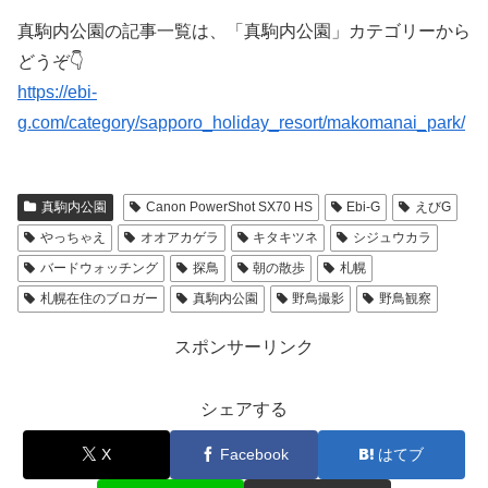
真駒内公園の記事一覧は、「真駒内公園」カテゴリーから
どうぞ👇
https://ebi-
g.com/category/sapporo_holiday_resort/makomanai_park/
真駒内公園
Canon PowerShot SX70 HS
Ebi-G
えびG
やっちゃえ
オオアカゲラ
キタキツネ
シジュウカラ
バードウォッチング
探鳥
朝の散歩
札幌
札幌在住のブロガー
真駒内公園
野鳥撮影
野鳥観察
スポンサーリンク
シェアする
X
Facebook
はてブ