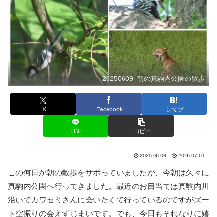
20250609_朝の真駒内公園の散歩
X
Facebook
はてブ
LINE
コピー
2025.06.09
2026.07.08
この何日か朝の散歩をサボっていましたが、今朝は久々に
真駒内公園へ行ってきました。最近のお目当ては真駒内川
沿いでカワセミさんに会いたくて行っているのですがズー
ト空振りの会えずじまいです。でも、今日もそれなりに嬉