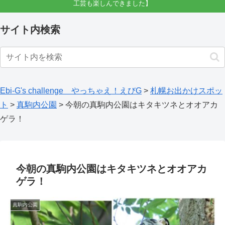
工芸も楽しんできました】
サイト内検索
Ebi-G's challenge やっちゃえ！えびG
>
札幌お出かけスポッ
ト
>
真駒内公園
>
今朝の真駒内公園はキタキツネとオオアカ
ゲラ！
今朝の真駒内公園はキタキツネとオオアカ
ゲラ！
真駒内公園