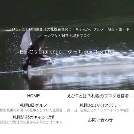
「えびG」こと60’s生まれの札幌在住おじーちゃんが、グルメ・散歩・旅・キ
ャンプなど日常を綴るブログ
Ebi-G's challenge やっちゃえ！えびG
HOME
えびGとは？札幌のブログ運営者プロフィール
札幌B級グルメ
札幌お出かけスポット
以前札幌で外回りの仕事をしていた還暦過ぎブロガー「えびG」がランチ（サラリーマンランチ、サラメシ）を中心に、おそば、ラーメン、中華、日替わりランチを「札幌Bグルメ」と題してレポートしているブログカテゴリーのページです。現在は定年後の再雇用で札幌中とはいかなまでも会社の近くのすすきの界隈や家のある札幌市南区を中心に徘徊しております。
海、山、公園とピクニックポイントや名所、旧跡などなど、、、、、札幌はもとより郊外の無理なく日帰りでいって帰ってこれるお出かけスポットを孫っち達（小学５、３年生、幼稚園年長さんの３人）とえびGがお出かけをして紹介しているページです。
札幌近郊のキャンプ場
お問い合わせ
孫達と北海道の初夏から初秋にかけてキャンプに出かけます。キャンプ場情報だったり料理だったり花火や遊びに虫取りとまさに「やっちゃえ！えびG」やりたい放題のブログです。