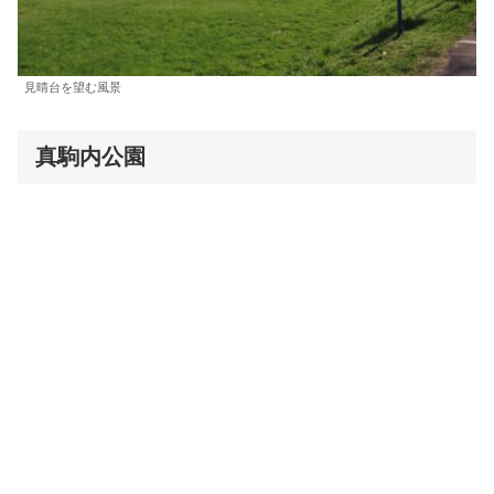
見晴台を望む風景
真駒内公園