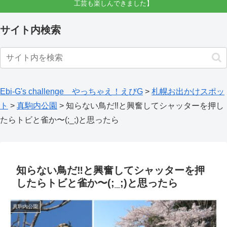
工芸も楽しんできました】
サイト内検索
Ebi-G's challenge やっちゃえ！えびG
>
札幌お出かけスポッ
ト
>
真駒内公園
>
知らない鳥だ‼と興奮してシャッターを押し
たらトビと雀か〜(;_;)と思ったら
知らない鳥だ‼と興奮してシャッターを押
したらトビと雀か〜(;_;)と思ったら
真駒内公園