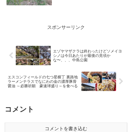
ジカメが着いたので夕方に散歩にいった
らいきなり素晴らしい出会いがありまし
た。散歩散歩に行くと公園のお花や木々
は勿論のこと道端の草花で...
スポンサーリンク
エゾヤマザクラは終わったけどソメイヨ
シノは今日あたりが最後の見頃か
な〜、、、中島公園
エスコンフィールドの七つ星横丁 裏路地
ラーメンテラスでなにわの金の濃厚豚骨
醤油 ～必勝祈願 豪速球盛り～を食べる
コメント
コメントを書き込む