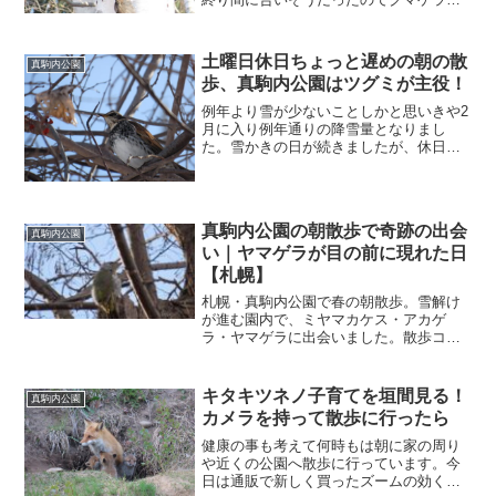
んが寝蔵に戻ってくるところを見に真駒
内公園にいってきました。クマゲラ去年
の晩秋からちょくちょくクマゲラさんを
土曜日休日ちょっと遅めの朝の散
真駒内公園
朝の出勤の時と夕方...
歩、真駒内公園はツグミが主役！
例年より雪が少ないことしかと思いきや2
月に入り例年通りの降雪量となりまし
た。雪かきの日が続きましたが、休日の
土曜日に晴れたので朝ごはんを食べてち
ょっとゆっくりしてから真駒内公園に散
歩に行ってみました。今日の出会い到着
が10時を過ぎていたので...
真駒内公園の朝散歩で奇跡の出会
真駒内公園
い｜ヤマゲラが目の前に現れた日
【札幌】
札幌・真駒内公園で春の朝散歩。雪解け
が進む園内で、ミヤマカケス・アカゲ
ラ・ヤマゲラに出会いました。散歩コー
スの様子や野鳥観察の記録を写真付きで
紹介します。
キタキツネノ子育てを垣間見る！
真駒内公園
カメラを持って散歩に行ったら
健康の事も考えて何時もは朝に家の周り
や近くの公園へ散歩に行っています。今
日は通販で新しく買ったズームの効くデ