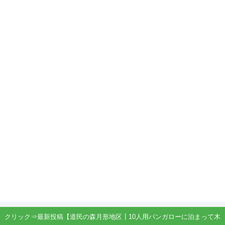
クリック⇒最新投稿【道民の森月形地区┃10人用バンガローに泊まって木