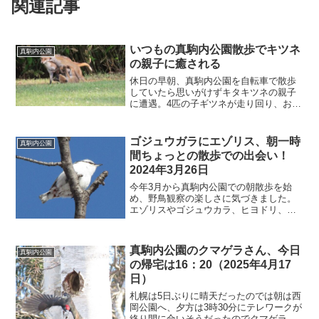
関連記事
いつもの真駒内公園散歩でキツネ
真駒内公園
の親子に癒される
休日の早朝、真駒内公園を自転車で散歩
していたら思いがけずキタキツネの親子
に遭遇。4匹の子ギツネが走り回り、お母
さんキツネとじゃれ合う微笑ましい姿に
癒されました。アカゲラやエゾリスとの
出会いもあった、札幌の朝散歩の記録で
ゴジュウガラにエゾリス、朝一時
真駒内公園
す。
間ちょっとの散歩での出会い！
2024年3月26日
今年3月から真駒内公園での朝散歩を始
め、野鳥観察の楽しさに気づきました。
エゾリスやゴジュウカラ、ヒヨドリ、ア
カゲラなど多様な野鳥に出会い、写真を
撮影。鳥達の詳細はブログカテゴリーに
まとめています。観察は西岡公園も含
真駒内公園のクマゲラさん、今日
真駒内公園
め、続けています。
の帰宅は16：20（2025年4月17
日）
札幌は5日ぶりに晴天だったのでは朝は西
岡公園へ、夕方は3時30分にテレワークが
終り間に合いそうだったのでクマゲラさ