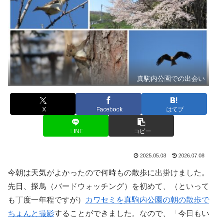
真駒内公園での出会い
X
Facebook
はてブ
LINE
コピー
2025.05.08
2026.07.08
今朝は天気がよかったので何時もの散歩に出掛けました。
先日、探鳥（バードウォッチング）を初めて、（といって
も丁度一年程ですが）
カワセミを真駒内公園の朝の散歩で
ちょんと撮影
することができました。なので、「今日もい