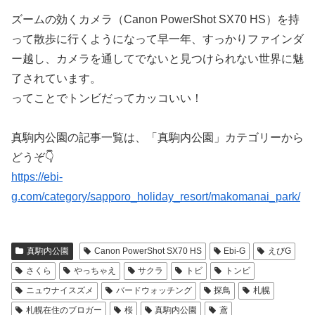
ズームの効くカメラ（Canon PowerShot SX70 HS）を持
って散歩に行くようになって早一年、すっかりファインダ
ー越し、カメラを通してでないと見つけられない世界に魅
了されています。
ってことでトンビだってカッコいい！
真駒内公園の記事一覧は、「真駒内公園」カテゴリーから
どうぞ👇
https://ebi-
g.com/category/sapporo_holiday_resort/makomanai_park/
真駒内公園
Canon PowerShot SX70 HS
Ebi-G
えびG
さくら
やっちゃえ
サクラ
トビ
トンビ
ニュウナイスズメ
バードウォッチング
探鳥
札幌
札幌在住のブロガー
桜
真駒内公園
鳶