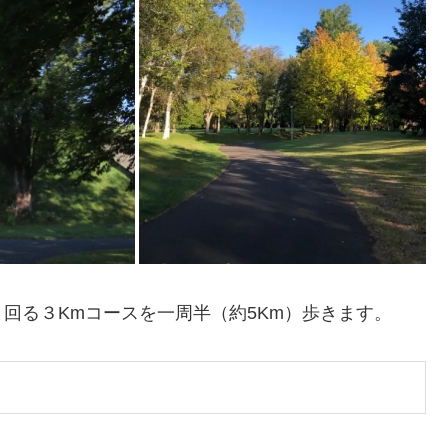
回る３Kmコースを一周半（約5Km）歩きます。