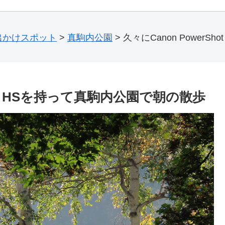
出かけスポット
>
真駒内公園
>
久々にCanon PowerS
SX70 HSを持って真駒内公園で朝の散歩