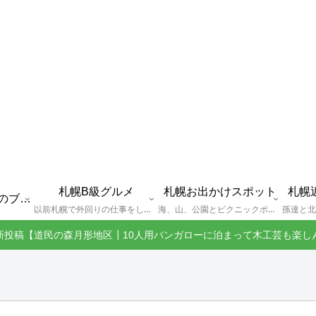
札幌B級グルメ
札幌お出かけスポット
札幌
えびGとは？札幌のブログ運営者プロフィール
以前札幌で外回りの仕事をしていた還暦過ぎブロガー「えびG」がランチ（サラリーマンランチ、サラメシ）を中心に、おそば、ラーメン、中華、日替わりランチを「札幌Bグルメ」と題してレポートしているブログカテゴリーのページです。現在は定年後の再雇用で札幌中とはいかなまでも会社の近くのすすきの界隈や家のある札幌市南区を中心に徘徊しております。
海、山、公園とピクニックポイントや名所、旧跡などなど、、、、、札幌はもとより郊外の無理なく日帰りでいって帰ってこれるお出かけスポットを孫っち達（小学５、３年生、幼稚園年長さんの３人）とえびGがお出かけをして紹介しているページです。
新投稿【道民の森月形地区┃10人用バンガローに泊まって木工芸も楽し