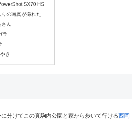
PowerShot SX70 HS
入りの写真が撮れた
鳥さん
ガラ
ラ
ぶやき
かに分けてこの真駒内公園と家から歩いて行ける
西岡