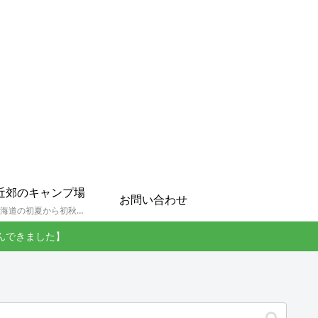
近郊のキャンプ場
お問い合わせ
孫達と北海道の初夏から初秋にかけてキャンプに出かけます。キャンプ場情報だったり料理だったり花火や遊びに虫取りとまさに「やっちゃえ！えびG」やりたい放題のブログです。
んできました】