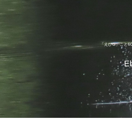
「えびG」こと6
E