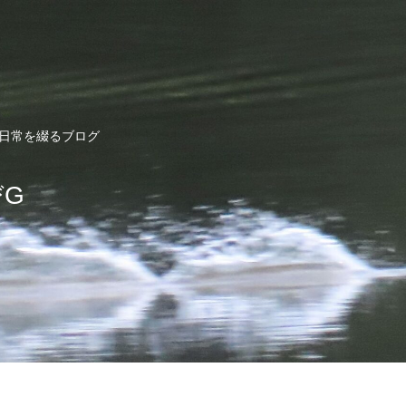
ど日常を綴るブログ
びG