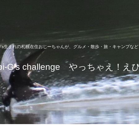
0’s生まれの札幌在住おじーちゃんが、グルメ・散歩・旅・キャンプな
bi-G's challenge やっちゃえ！え