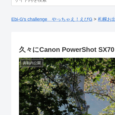
Ebi-G's challenge やっちゃえ！えびG
>
札幌お
久々にCanon PowerShot 
真駒内公園