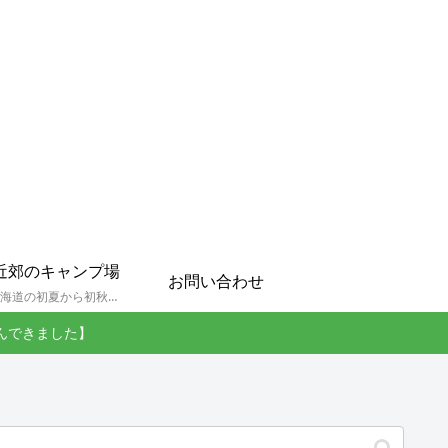
近郊のキャンプ場
お問い合わせ
孫達と北海道の初夏から初秋にかけてキャンプに出かけます。キャンプ場情報だったり料理だったり花火や遊びに虫取りとまさに「やっちゃえ！えびG」やりたい放題のブログです。
んできました】