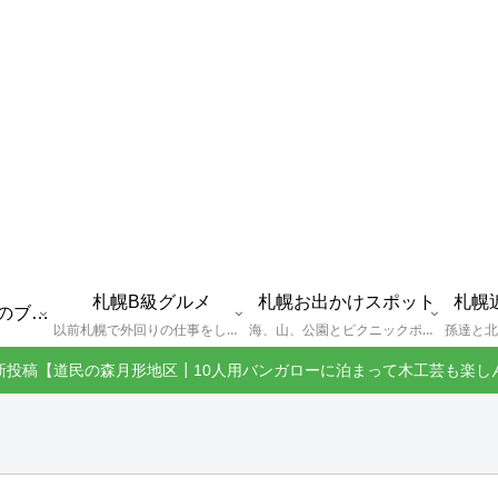
札幌B級グルメ
札幌お出かけスポット
札幌
えびGとは？札幌のブログ運営者プロフィール
以前札幌で外回りの仕事をしていた還暦過ぎブロガー「えびG」がランチ（サラリーマンランチ、サラメシ）を中心に、おそば、ラーメン、中華、日替わりランチを「札幌Bグルメ」と題してレポートしているブログカテゴリーのページです。現在は定年後の再雇用で札幌中とはいかなまでも会社の近くのすすきの界隈や家のある札幌市南区を中心に徘徊しております。
海、山、公園とピクニックポイントや名所、旧跡などなど、、、、、札幌はもとより郊外の無理なく日帰りでいって帰ってこれるお出かけスポットを孫っち達（小学５、３年生、幼稚園年長さんの３人）とえびGがお出かけをして紹介しているページです。
新投稿【道民の森月形地区┃10人用バンガローに泊まって木工芸も楽し