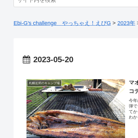
Ebi-G's challenge やっちゃえ！えびG
>
2023年
2023-05-20
マ
札幌近郊のキャンプ場
コ
今年
弾で
てか
わか