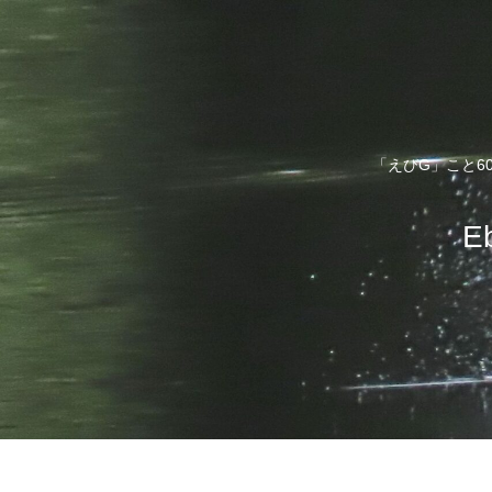
「えびG」こと6
E