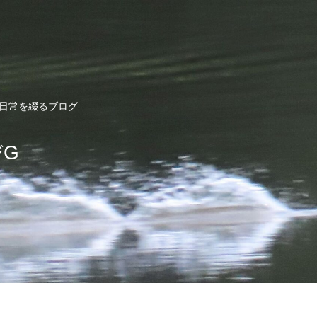
ど日常を綴るブログ
びG