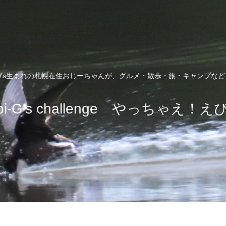
0’s生まれの札幌在住おじーちゃんが、グルメ・散歩・旅・キャンプな
bi-G's challenge やっちゃえ！え