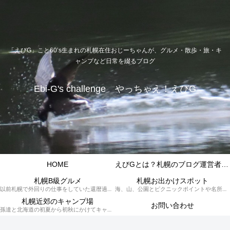
「えびG」こと60’s生まれの札幌在住おじーちゃんが、グルメ・散歩・旅・キ
ャンプなど日常を綴るブログ
Ebi-G's challenge やっちゃえ！えびG
HOME
えびGとは？札幌のブログ運営者プロフィール
札幌B級グルメ
札幌お出かけスポット
以前札幌で外回りの仕事をしていた還暦過ぎブロガー「えびG」がランチ（サラリーマンランチ、サラメシ）を中心に、おそば、ラーメン、中華、日替わりランチを「札幌Bグルメ」と題してレポートしているブログカテゴリーのページです。現在は定年後の再雇用で札幌中とはいかなまでも会社の近くのすすきの界隈や家のある札幌市南区を中心に徘徊しております。
海、山、公園とピクニックポイントや名所、旧跡などなど、、、、、札幌はもとより郊外の無理なく日帰りでいって帰ってこれるお出かけスポットを孫っち達（小学５、３年生、幼稚園年長さんの３人）とえびGがお出かけをして紹介しているページです。
札幌近郊のキャンプ場
お問い合わせ
孫達と北海道の初夏から初秋にかけてキャンプに出かけます。キャンプ場情報だったり料理だったり花火や遊びに虫取りとまさに「やっちゃえ！えびG」やりたい放題のブログです。