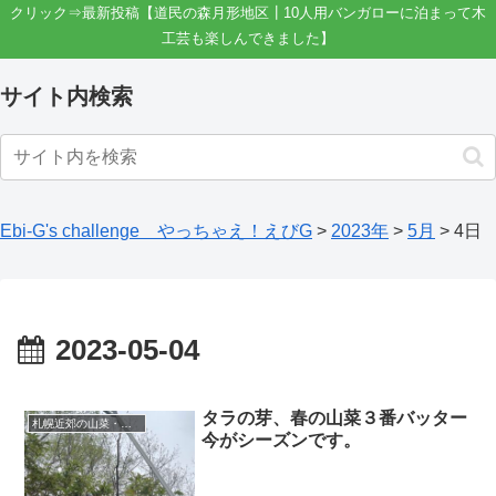
クリック⇒最新投稿【道民の森月形地区┃10人用バンガローに泊まって木
工芸も楽しんできました】
サイト内検索
Ebi-G's challenge やっちゃえ！えびG
>
2023年
>
5月
>
4日
2023-05-04
タラの芽、春の山菜３番バッター
札幌近郊の山菜・きのこ採り
今がシーズンです。