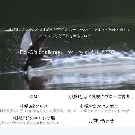
「えびG」こと60’s生まれの札幌在住おじーちゃんが、グルメ・散歩・旅・キ
ャンプなど日常を綴るブログ
Ebi-G's challenge やっちゃえ！えびG
HOME
えびGとは？札幌のブログ運営者プロフィール
札幌B級グルメ
札幌お出かけスポット
以前札幌で外回りの仕事をしていた還暦過ぎブロガー「えびG」がランチ（サラリーマンランチ、サラメシ）を中心に、おそば、ラーメン、中華、日替わりランチを「札幌Bグルメ」と題してレポートしているブログカテゴリーのページです。現在は定年後の再雇用で札幌中とはいかなまでも会社の近くのすすきの界隈や家のある札幌市南区を中心に徘徊しております。
海、山、公園とピクニックポイントや名所、旧跡などなど、、、、、札幌はもとより郊外の無理なく日帰りでいって帰ってこれるお出かけスポットを孫っち達（小学５、３年生、幼稚園年長さんの３人）とえびGがお出かけをして紹介しているページです。
札幌近郊のキャンプ場
お問い合わせ
孫達と北海道の初夏から初秋にかけてキャンプに出かけます。キャンプ場情報だったり料理だったり花火や遊びに虫取りとまさに「やっちゃえ！えびG」やりたい放題のブログです。