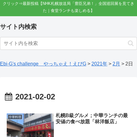
クリック⇒最新投稿【NHK札幌放送局「豊臣兄弟！」全国巡回展を見てき
た｜食堂ランチも楽しめる】
サイト内検索
Ebi-G's challenge やっちゃえ！えびG
>
2021年
>
2月
>
2日
2021-02-02
札幌B級グルメ；中華ランチの最
中華料理
安値の食べ放題「林洋飯店」