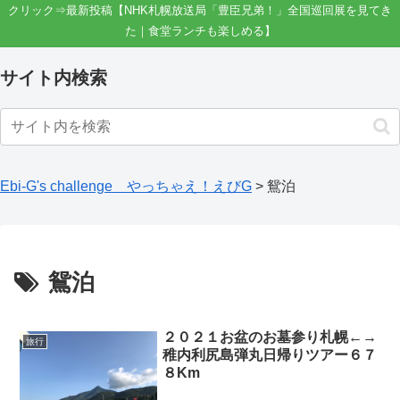
クリック⇒最新投稿【NHK札幌放送局「豊臣兄弟！」全国巡回展を見てき
た｜食堂ランチも楽しめる】
サイト内検索
Ebi-G's challenge やっちゃえ！えびG
>
鴛泊
鴛泊
２０２１お盆のお墓参り札幌←→
旅行
稚内利尻島弾丸日帰りツアー６７
８Km