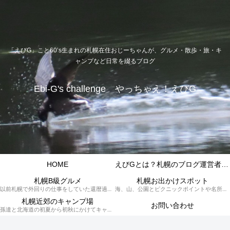
「えびG」こと60’s生まれの札幌在住おじーちゃんが、グルメ・散歩・旅・キ
ャンプなど日常を綴るブログ
Ebi-G's challenge やっちゃえ！えびG
HOME
えびGとは？札幌のブログ運営者プロフィール
札幌B級グルメ
札幌お出かけスポット
以前札幌で外回りの仕事をしていた還暦過ぎブロガー「えびG」がランチ（サラリーマンランチ、サラメシ）を中心に、おそば、ラーメン、中華、日替わりランチを「札幌Bグルメ」と題してレポートしているブログカテゴリーのページです。現在は定年後の再雇用で札幌中とはいかなまでも会社の近くのすすきの界隈や家のある札幌市南区を中心に徘徊しております。
海、山、公園とピクニックポイントや名所、旧跡などなど、、、、、札幌はもとより郊外の無理なく日帰りでいって帰ってこれるお出かけスポットを孫っち達（小学５、３年生、幼稚園年長さんの３人）とえびGがお出かけをして紹介しているページです。
札幌近郊のキャンプ場
お問い合わせ
孫達と北海道の初夏から初秋にかけてキャンプに出かけます。キャンプ場情報だったり料理だったり花火や遊びに虫取りとまさに「やっちゃえ！えびG」やりたい放題のブログです。