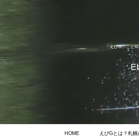
「えびG」こと6
E
HOME