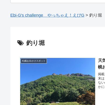
Ebi-G's challenge やっちゃえ！えびG
>
釣り堀
釣り堀
天
札幌お出かけスポット
幌
掲載
末は
ない
かに