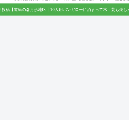
新投稿【道民の森月形地区┃10人用バンガローに泊まって木工芸も楽し