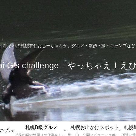
0’s生まれの札幌在住おじーちゃんが、グルメ・散歩・旅・キャンプな
bi-G's challenge やっちゃえ！え
札幌B級グルメ
札幌お出かけスポット
札幌
えびGとは？札幌のブログ運営者プロフィール
以前札幌で外回りの仕事をしていた還暦過ぎブロガー「えびG」がランチ（サラリーマンランチ、サラメシ）を中心に、おそば、ラーメン、中華、日替わりランチを「札幌Bグルメ」と題してレポートしているブログカテゴリーのページです。現在は定年後の再雇用で札幌中とはいかなまでも会社の近くのすすきの界隈や家のある札幌市南区を中心に徘徊しております。
海、山、公園とピクニックポイントや名所、旧跡などなど、、、、、札幌はもとより郊外の無理なく日帰りでいって帰ってこれるお出かけスポットを孫っち達（小学５、３年生、幼稚園年長さんの３人）とえびGがお出かけをして紹介しているページです。