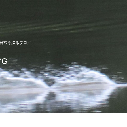
ど日常を綴るブログ
びG