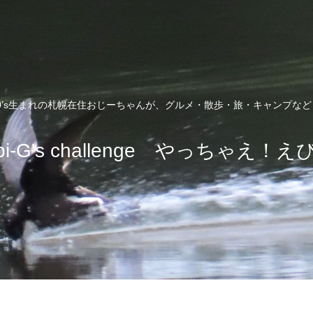
0’s生まれの札幌在住おじーちゃんが、グルメ・散歩・旅・キャンプな
bi-G's challenge やっちゃえ！え