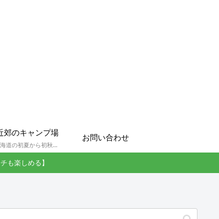
近郊のキャンプ場
お問い合わせ
孫達と北海道の初夏から初秋にかけてキャンプに出かけます。キャンプ場情報だったり料理だったり花火や遊びに虫取りとまさに「やっちゃえ！えびG」やりたい放題のブログです。
ンチも楽しめる】