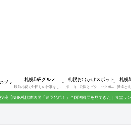
札幌B級グルメ
札幌お出かけスポット
札幌
えびGとは？札幌のブログ運営者プロフィール
以前札幌で外回りの仕事をしていた還暦過ぎブロガー「えびG」がランチ（サラリーマンランチ、サラメシ）を中心に、おそば、ラーメン、中華、日替わりランチを「札幌Bグルメ」と題してレポートしているブログカテゴリーのページです。現在は定年後の再雇用で札幌中とはいかなまでも会社の近くのすすきの界隈や家のある札幌市南区を中心に徘徊しております。
海、山、公園とピクニックポイントや名所、旧跡などなど、、、、、札幌はもとより郊外の無理なく日帰りでいって帰ってこれるお出かけスポットを孫っち達（小学５、３年生、幼稚園年長さんの３人）とえびGがお出かけをして紹介しているページです。
投稿【NHK札幌放送局「豊臣兄弟！」全国巡回展を見てきた｜食堂ラ