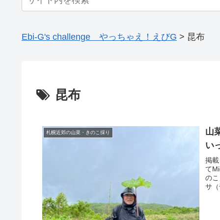
Ebi-G's challenge やっちゃえ！えびG
>
昆布
昆布
山
札幌近郊の山菜・きのこ採り
い
掲載
てM
のこ
サ（