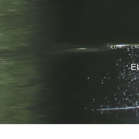
「えびG」こと6
E