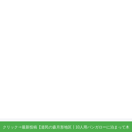
クリック⇒最新投稿【道民の森月形地区┃10人用バンガローに泊まって木