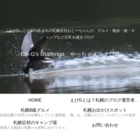
「えびG」こと60’s生まれの札幌在住おじーちゃんが、グルメ・散歩・旅・キ
ャンプなど日常を綴るブログ
Ebi-G's challenge やっちゃえ！えびG
HOME
えびGとは？札幌のブログ運営者プロフィール
札幌B級グルメ
札幌お出かけスポット
以前札幌で外回りの仕事をしていた還暦過ぎブロガー「えびG」がランチ（サラリーマンランチ、サラメシ）を中心に、おそば、ラーメン、中華、日替わりランチを「札幌Bグルメ」と題してレポートしているブログカテゴリーのページです。現在は定年後の再雇用で札幌中とはいかなまでも会社の近くのすすきの界隈や家のある札幌市南区を中心に徘徊しております。
海、山、公園とピクニックポイントや名所、旧跡などなど、、、、、札幌はもとより郊外の無理なく日帰りでいって帰ってこれるお出かけスポットを孫っち達（小学５、３年生、幼稚園年長さんの３人）とえびGがお出かけをして紹介しているページです。
札幌近郊のキャンプ場
お問い合わせ
孫達と北海道の初夏から初秋にかけてキャンプに出かけます。キャンプ場情報だったり料理だったり花火や遊びに虫取りとまさに「やっちゃえ！えびG」やりたい放題のブログです。