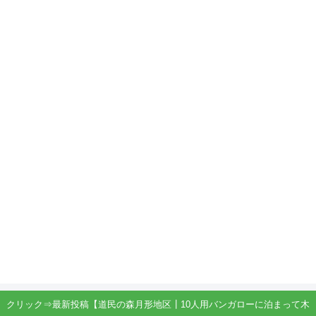
クリック⇒最新投稿【道民の森月形地区┃10人用バンガローに泊まって木