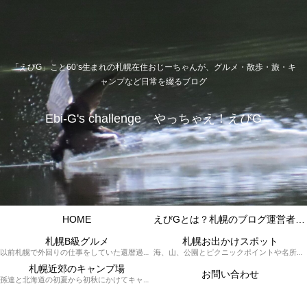
「えびG」こと60’s生まれの札幌在住おじーちゃんが、グルメ・散歩・旅・キ
ャンプなど日常を綴るブログ
Ebi-G's challenge やっちゃえ！えびG
HOME
えびGとは？札幌のブログ運営者プロフィール
札幌B級グルメ
札幌お出かけスポット
以前札幌で外回りの仕事をしていた還暦過ぎブロガー「えびG」がランチ（サラリーマンランチ、サラメシ）を中心に、おそば、ラーメン、中華、日替わりランチを「札幌Bグルメ」と題してレポートしているブログカテゴリーのページです。現在は定年後の再雇用で札幌中とはいかなまでも会社の近くのすすきの界隈や家のある札幌市南区を中心に徘徊しております。
海、山、公園とピクニックポイントや名所、旧跡などなど、、、、、札幌はもとより郊外の無理なく日帰りでいって帰ってこれるお出かけスポットを孫っち達（小学５、３年生、幼稚園年長さんの３人）とえびGがお出かけをして紹介しているページです。
札幌近郊のキャンプ場
お問い合わせ
孫達と北海道の初夏から初秋にかけてキャンプに出かけます。キャンプ場情報だったり料理だったり花火や遊びに虫取りとまさに「やっちゃえ！えびG」やりたい放題のブログです。