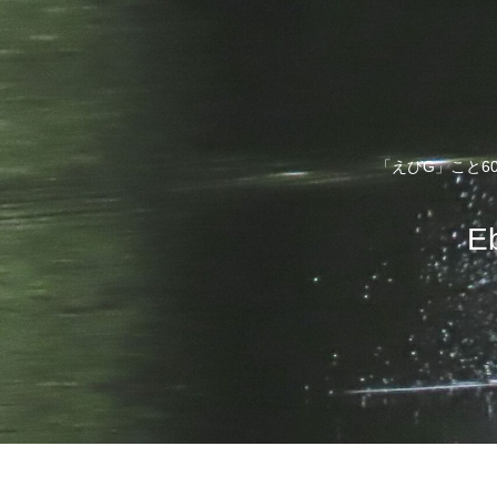
「えびG」こと6
E