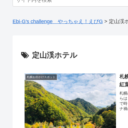
Ebi-G's challenge やっちゃえ！えびG
>
定山渓
定山渓ホテル
札
札幌お出かけスポット
紅葉
札幌
らは
で時
ナ禍