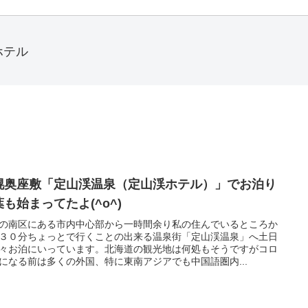
ホテル
幌奥座敷「定山渓温泉（定山渓ホテル）」でお泊り
も始まってたよ(^o^)
の南区にある市内中心部から一時間余り私の住んでいるところか
３０分ちょっとで行くことの出来る温泉街「定山渓温泉」へ土日
々お泊にいっています。北海道の観光地は何処もそうですがコロ
になる前は多くの外国、特に東南アジアでも中国語圏内...