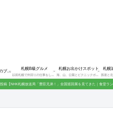
札幌B級グルメ
札幌お出かけスポット
札幌
えびGとは？札幌のブログ運営者プロフィール
以前札幌で外回りの仕事をしていた還暦過ぎブロガー「えびG」がランチ（サラリーマンランチ、サラメシ）を中心に、おそば、ラーメン、中華、日替わりランチを「札幌Bグルメ」と題してレポートしているブログカテゴリーのページです。現在は定年後の再雇用で札幌中とはいかなまでも会社の近くのすすきの界隈や家のある札幌市南区を中心に徘徊しております。
海、山、公園とピクニックポイントや名所、旧跡などなど、、、、、札幌はもとより郊外の無理なく日帰りでいって帰ってこれるお出かけスポットを孫っち達（小学５、３年生、幼稚園年長さんの３人）とえびGがお出かけをして紹介しているページです。
投稿【NHK札幌放送局「豊臣兄弟！」全国巡回展を見てきた｜食堂ラ