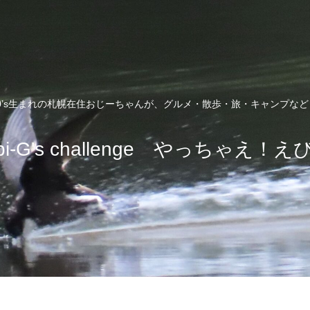
0’s生まれの札幌在住おじーちゃんが、グルメ・散歩・旅・キャンプな
bi-G's challenge やっちゃえ！え