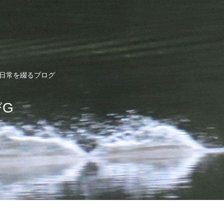
ど日常を綴るブログ
びG