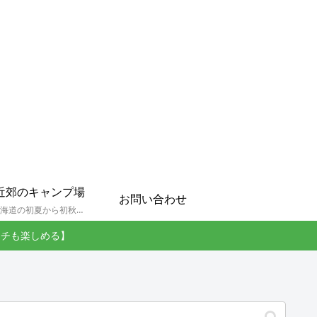
近郊のキャンプ場
お問い合わせ
孫達と北海道の初夏から初秋にかけてキャンプに出かけます。キャンプ場情報だったり料理だったり花火や遊びに虫取りとまさに「やっちゃえ！えびG」やりたい放題のブログです。
ンチも楽しめる】