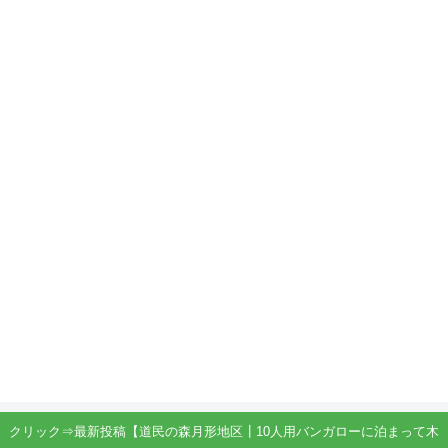
クリック⇒最新投稿【道民の森月形地区┃10人用バンガローに泊まって木