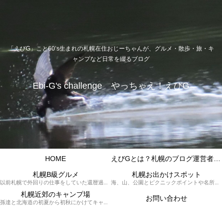
「えびG」こと60’s生まれの札幌在住おじーちゃんが、グルメ・散歩・旅・キ
ャンプなど日常を綴るブログ
Ebi-G's challenge やっちゃえ！えびG
HOME
えびGとは？札幌のブログ運営者プロフィール
札幌B級グルメ
札幌お出かけスポット
以前札幌で外回りの仕事をしていた還暦過ぎブロガー「えびG」がランチ（サラリーマンランチ、サラメシ）を中心に、おそば、ラーメン、中華、日替わりランチを「札幌Bグルメ」と題してレポートしているブログカテゴリーのページです。現在は定年後の再雇用で札幌中とはいかなまでも会社の近くのすすきの界隈や家のある札幌市南区を中心に徘徊しております。
海、山、公園とピクニックポイントや名所、旧跡などなど、、、、、札幌はもとより郊外の無理なく日帰りでいって帰ってこれるお出かけスポットを孫っち達（小学５、３年生、幼稚園年長さんの３人）とえびGがお出かけをして紹介しているページです。
札幌近郊のキャンプ場
お問い合わせ
孫達と北海道の初夏から初秋にかけてキャンプに出かけます。キャンプ場情報だったり料理だったり花火や遊びに虫取りとまさに「やっちゃえ！えびG」やりたい放題のブログです。