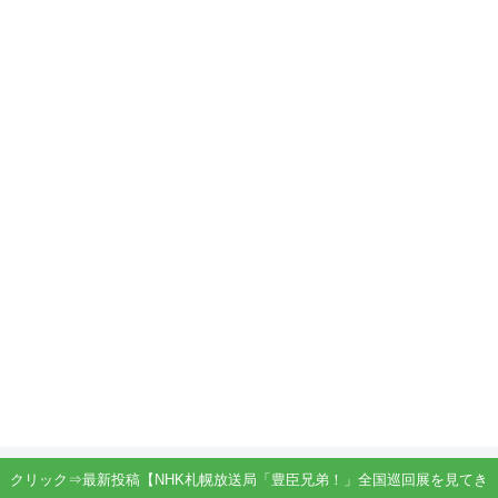
クリック⇒最新投稿【NHK札幌放送局「豊臣兄弟！」全国巡回展を見てき