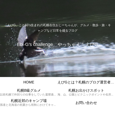
「えびG」こと60’s生まれの札幌在住おじーちゃんが、グルメ・散歩・旅・キ
ャンプなど日常を綴るブログ
Ebi-G's challenge やっちゃえ！えびG
HOME
えびGとは？札幌のブログ運営者プロフィール
札幌B級グルメ
札幌お出かけスポット
以前札幌で外回りの仕事をしていた還暦過ぎブロガー「えびG」がランチ（サラリーマンランチ、サラメシ）を中心に、おそば、ラーメン、中華、日替わりランチを「札幌Bグルメ」と題してレポートしているブログカテゴリーのページです。現在は定年後の再雇用で札幌中とはいかなまでも会社の近くのすすきの界隈や家のある札幌市南区を中心に徘徊しております。
海、山、公園とピクニックポイントや名所、旧跡などなど、、、、、札幌はもとより郊外の無理なく日帰りでいって帰ってこれるお出かけスポットを孫っち達（小学５、３年生、幼稚園年長さんの３人）とえびGがお出かけをして紹介しているページです。
札幌近郊のキャンプ場
お問い合わせ
孫達と北海道の初夏から初秋にかけてキャンプに出かけます。キャンプ場情報だったり料理だったり花火や遊びに虫取りとまさに「やっちゃえ！えびG」やりたい放題のブログです。