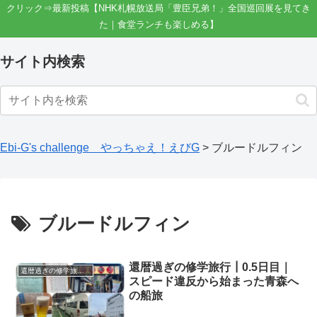
クリック⇒最新投稿【NHK札幌放送局「豊臣兄弟！」全国巡回展を見てき
た｜食堂ランチも楽しめる】
サイト内検索
Ebi-G's challenge やっちゃえ！えびG
>
ブルードルフィン
ブルードルフィン
還暦過ぎの修学旅行┃0.5日目｜
還暦過ぎの修学旅行（東北旅行）
スピード違反から始まった青森へ
の船旅