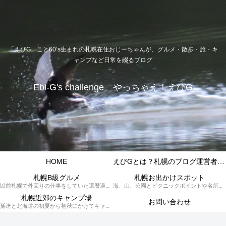
「えびG」こと60’s生まれの札幌在住おじーちゃんが、グルメ・散歩・旅・キ
ャンプなど日常を綴るブログ
Ebi-G's challenge やっちゃえ！えびG
HOME
えびGとは？札幌のブログ運営者プロフィール
札幌B級グルメ
札幌お出かけスポット
以前札幌で外回りの仕事をしていた還暦過ぎブロガー「えびG」がランチ（サラリーマンランチ、サラメシ）を中心に、おそば、ラーメン、中華、日替わりランチを「札幌Bグルメ」と題してレポートしているブログカテゴリーのページです。現在は定年後の再雇用で札幌中とはいかなまでも会社の近くのすすきの界隈や家のある札幌市南区を中心に徘徊しております。
海、山、公園とピクニックポイントや名所、旧跡などなど、、、、、札幌はもとより郊外の無理なく日帰りでいって帰ってこれるお出かけスポットを孫っち達（小学５、３年生、幼稚園年長さんの３人）とえびGがお出かけをして紹介しているページです。
札幌近郊のキャンプ場
お問い合わせ
孫達と北海道の初夏から初秋にかけてキャンプに出かけます。キャンプ場情報だったり料理だったり花火や遊びに虫取りとまさに「やっちゃえ！えびG」やりたい放題のブログです。