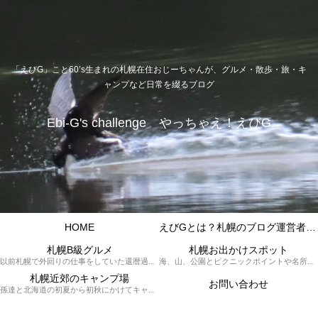
「えびG」こと60’s生まれの札幌在住おじーちゃんが、グルメ・散歩・旅・キ
ャンプなど日常を綴るブログ
Ebi-G's challenge やっちゃえ！えびG
HOME
えびGとは？札幌のブログ運営者プロフィール
札幌B級グルメ
札幌お出かけスポット
以前札幌で外回りの仕事をしていた還暦過ぎブロガー「えびG」がランチ（サラリーマンランチ、サラメシ）を中心に、おそば、ラーメン、中華、日替わりランチを「札幌Bグルメ」と題してレポートしているブログカテゴリーのページです。現在は定年後の再雇用で札幌中とはいかなまでも会社の近くのすすきの界隈や家のある札幌市南区を中心に徘徊しております。
海、山、公園とピクニックポイントや名所、旧跡などなど、、、、、札幌はもとより郊外の無理なく日帰りでいって帰ってこれるお出かけスポットを孫っち達（小学５、３年生、幼稚園年長さんの３人）とえびGがお出かけをして紹介しているページです。
札幌近郊のキャンプ場
お問い合わせ
孫達と北海道の初夏から初秋にかけてキャンプに出かけます。キャンプ場情報だったり料理だったり花火や遊びに虫取りとまさに「やっちゃえ！えびG」やりたい放題のブログです。