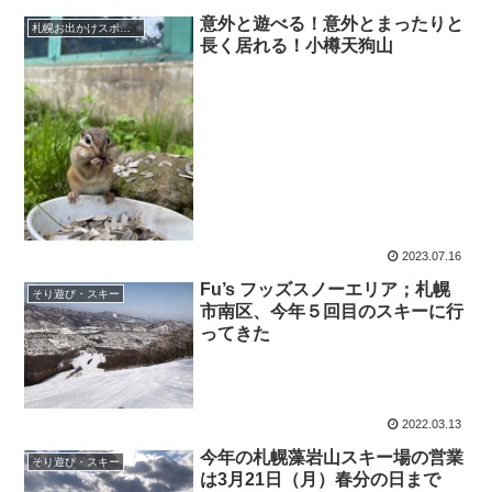
意外と遊べる！意外とまったりと
札幌お出かけスポット
長く居れる！小樽天狗山
2023.07.16
Fu’s フッズスノーエリア；札幌
そり遊び・スキー
市南区、今年５回目のスキーに行
ってきた
2022.03.13
今年の札幌藻岩山スキー場の営業
そり遊び・スキー
は3月21日（月）春分の日まで