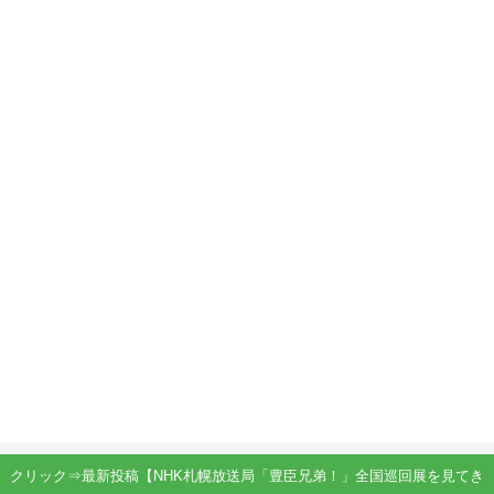
クリック⇒最新投稿【NHK札幌放送局「豊臣兄弟！」全国巡回展を見てき