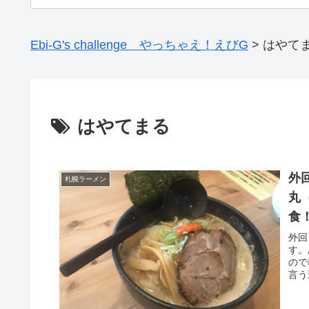
Ebi-G's challenge やっちゃえ！えびG
>
はやて
はやてまる
外
札幌ラーメン
丸
食
メ
外回
す。
ので
言う