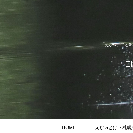
「えびG」こと6
E
HOME