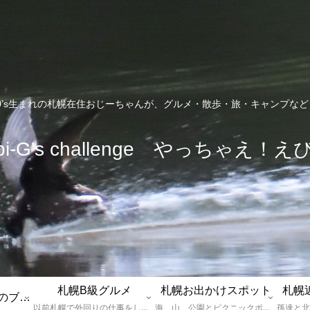
0’s生まれの札幌在住おじーちゃんが、グルメ・散歩・旅・キャンプな
bi-G's challenge やっちゃえ！え
札幌B級グルメ
札幌お出かけスポット
札幌
えびGとは？札幌のブログ運営者プロフィール
以前札幌で外回りの仕事をしていた還暦過ぎブロガー「えびG」がランチ（サラリーマンランチ、サラメシ）を中心に、おそば、ラーメン、中華、日替わりランチを「札幌Bグルメ」と題してレポートしているブログカテゴリーのページです。現在は定年後の再雇用で札幌中とはいかなまでも会社の近くのすすきの界隈や家のある札幌市南区を中心に徘徊しております。
海、山、公園とピクニックポイントや名所、旧跡などなど、、、、、札幌はもとより郊外の無理なく日帰りでいって帰ってこれるお出かけスポットを孫っち達（小学５、３年生、幼稚園年長さんの３人）とえびGがお出かけをして紹介しているページです。