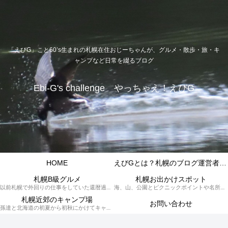
「えびG」こと60’s生まれの札幌在住おじーちゃんが、グルメ・散歩・旅・キ
ャンプなど日常を綴るブログ
Ebi-G's challenge やっちゃえ！えびG
HOME
えびGとは？札幌のブログ運営者プロフィール
札幌B級グルメ
札幌お出かけスポット
以前札幌で外回りの仕事をしていた還暦過ぎブロガー「えびG」がランチ（サラリーマンランチ、サラメシ）を中心に、おそば、ラーメン、中華、日替わりランチを「札幌Bグルメ」と題してレポートしているブログカテゴリーのページです。現在は定年後の再雇用で札幌中とはいかなまでも会社の近くのすすきの界隈や家のある札幌市南区を中心に徘徊しております。
海、山、公園とピクニックポイントや名所、旧跡などなど、、、、、札幌はもとより郊外の無理なく日帰りでいって帰ってこれるお出かけスポットを孫っち達（小学５、３年生、幼稚園年長さんの３人）とえびGがお出かけをして紹介しているページです。
札幌近郊のキャンプ場
お問い合わせ
孫達と北海道の初夏から初秋にかけてキャンプに出かけます。キャンプ場情報だったり料理だったり花火や遊びに虫取りとまさに「やっちゃえ！えびG」やりたい放題のブログです。