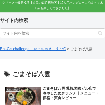
クリック⇒最新投稿【道民の森月形地区┃10人用バンガローに泊まって木
工芸も楽しんできました】
サイト内検索
Ebi-G's challenge やっちゃえ！えびG
>
ごまそば八雲
ごまそば八雲
ごまそば八雲 札幌国際ビル店で
札幌お蕎麦
冷やしたぬきランチ｜メニュー・
価格・実食レビュー