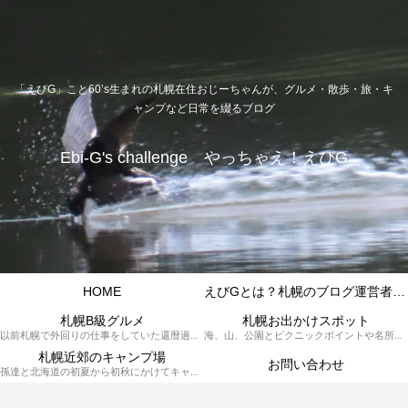
「えびG」こと60’s生まれの札幌在住おじーちゃんが、グルメ・散歩・旅・キ
ャンプなど日常を綴るブログ
Ebi-G's challenge やっちゃえ！えびG
HOME
えびGとは？札幌のブログ運営者プロフィール
札幌B級グルメ
札幌お出かけスポット
以前札幌で外回りの仕事をしていた還暦過ぎブロガー「えびG」がランチ（サラリーマンランチ、サラメシ）を中心に、おそば、ラーメン、中華、日替わりランチを「札幌Bグルメ」と題してレポートしているブログカテゴリーのページです。現在は定年後の再雇用で札幌中とはいかなまでも会社の近くのすすきの界隈や家のある札幌市南区を中心に徘徊しております。
海、山、公園とピクニックポイントや名所、旧跡などなど、、、、、札幌はもとより郊外の無理なく日帰りでいって帰ってこれるお出かけスポットを孫っち達（小学５、３年生、幼稚園年長さんの３人）とえびGがお出かけをして紹介しているページです。
札幌近郊のキャンプ場
お問い合わせ
孫達と北海道の初夏から初秋にかけてキャンプに出かけます。キャンプ場情報だったり料理だったり花火や遊びに虫取りとまさに「やっちゃえ！えびG」やりたい放題のブログです。