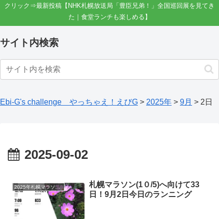
クリック⇒最新投稿【NHK札幌放送局「豊臣兄弟！」全国巡回展を見てき
た｜食堂ランチも楽しめる】
サイト内検索
Ebi-G's challenge やっちゃえ！えびG
>
2025年
>
9月
>
2日
2025-09-02
札幌マラソン(1０/5)へ向けて33
2025年札幌マラソンへの道
日！9月2日今日のランニング