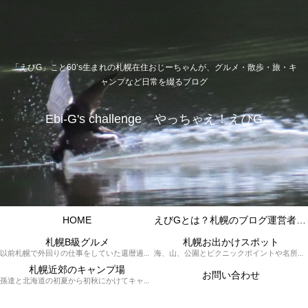
「えびG」こと60’s生まれの札幌在住おじーちゃんが、グルメ・散歩・旅・キ
ャンプなど日常を綴るブログ
Ebi-G's challenge やっちゃえ！えびG
HOME
えびGとは？札幌のブログ運営者プロフィール
札幌B級グルメ
札幌お出かけスポット
以前札幌で外回りの仕事をしていた還暦過ぎブロガー「えびG」がランチ（サラリーマンランチ、サラメシ）を中心に、おそば、ラーメン、中華、日替わりランチを「札幌Bグルメ」と題してレポートしているブログカテゴリーのページです。現在は定年後の再雇用で札幌中とはいかなまでも会社の近くのすすきの界隈や家のある札幌市南区を中心に徘徊しております。
海、山、公園とピクニックポイントや名所、旧跡などなど、、、、、札幌はもとより郊外の無理なく日帰りでいって帰ってこれるお出かけスポットを孫っち達（小学５、３年生、幼稚園年長さんの３人）とえびGがお出かけをして紹介しているページです。
札幌近郊のキャンプ場
お問い合わせ
孫達と北海道の初夏から初秋にかけてキャンプに出かけます。キャンプ場情報だったり料理だったり花火や遊びに虫取りとまさに「やっちゃえ！えびG」やりたい放題のブログです。