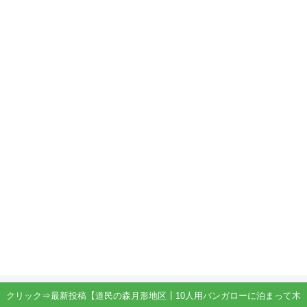
クリック⇒最新投稿【道民の森月形地区┃10人用バンガローに泊まって木